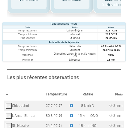
km/h sud-ouest
Faits saillants de l’heure
Stats
Station
Valeur
Temp. maximum
L’Anse-St-Jean
30.3 °C 36
Temp. minimum
Valinouet
21.7 °C 27
Plus venteux
St-Bruno
24 km/h N
Faits saillants de la journée
Temp. maximum
Hébertville
48.3 km/h à 00:24
Temp. minimum
Valinouet
24.0 °C à 14:46
Chicoutimi, L’Anse-St-Jean, St-Nazaire
Vent max
18:00
+19
Pluie max
Labrecque
0.8 mm
Les plus récentes observations
–
Température
Rafale
Pluie
0.0 mm
Chicoutimi
27.7 °C
8 kmh N
+
37
0.0 mm
L’Anse-St-Jean
30.3 °C
15 kmh ONO
+
36
0.0 mm
St-Nazaire
24.4 °C
18 kmh NO
+
31