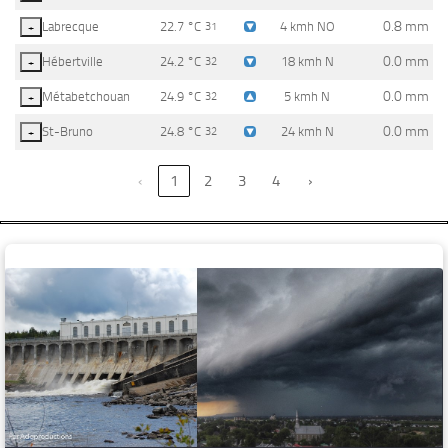
0.8 mm
Labrecque
22.7 °C
4 kmh NO
+
31
0.0 mm
Hébertville
24.2 °C
18 kmh N
+
32
0.0 mm
Métabetchouan
24.9 °C
5 kmh N
+
32
0.0 mm
St-Bruno
24.8 °C
24 kmh N
+
32
‹
1
2
3
4
›