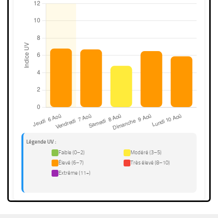
Légende UV :
Faible (0–2)
Modéré (3–5)
Élevé (6–7)
Très élevé (8–10)
Extrême (11+)