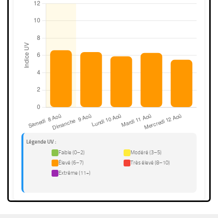
Légende UV :
Faible (0–2)
Modéré (3–5)
Élevé (6–7)
Très élevé (8–10)
Extrême (11+)