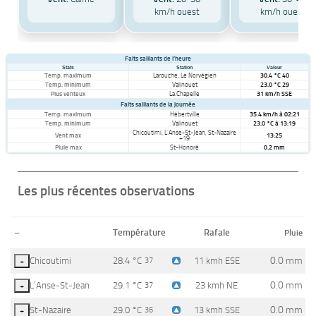
km/h ouest
km/h ouest
Faits saillants de l’heure
Stats
Station
Valeur
Temp. maximum
Larouche, Le Norvégien
30.4 °C 40
Temp. minimum
Valinouet
23.0 °C 29
Plus venteux
La Chapelle
31 km/h SSE
Faits saillants de la journée
Temp. maximum
Hébertville
35.4 km/h à 02:21
Temp. minimum
Valinouet
23.0 °C à 13:19
Chicoutimi, L’Anse-St-Jean, St-Nazaire
Vent max
13:25
+19
Pluie max
St-Honoré
0.2 mm
Les plus récentes observations
–
Température
Rafale
Pluie
0.0 mm
Chicoutimi
28.4 °C
11 kmh ESE
+
37
0.0 mm
L’Anse-St-Jean
29.1 °C
23 kmh NE
+
37
0.0 mm
St-Nazaire
29.0 °C
13 kmh SSE
+
36