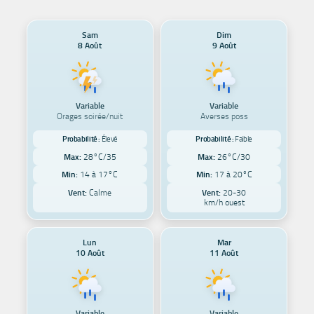
Sam
Dim
8 Août
9 Août
Variable
Variable
Orages soirée/nuit
Averses poss
Probabilité :
Élevé
Probabilité :
Faible
Max:
28°C/35
Max:
26°C/30
Min:
14 à 17°C
Min:
17 à 20°C
Vent:
Calme
Vent:
20-30
km/h ouest
Lun
Mar
10 Août
11 Août
Variable
Variable