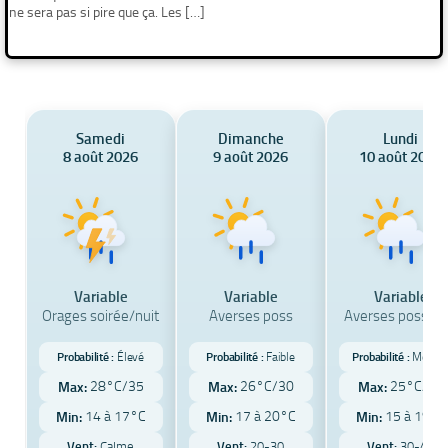
ne sera pas si pire que ça. Les […]
Samedi
Dimanche
Lundi
8 août 2026
9 août 2026
10 août 2026
Variable
Variable
Variable
Orages soirée/nuit
Averses poss
Averses possibl
Probabilité :
Élevé
Probabilité :
Faible
Probabilité :
Modér
28°C/35
26°C/30
25°C/30
Max:
Max:
Max:
14 à 17°C
17 à 20°C
15 à 19°C
Min:
Min:
Min:
Vent:
Calme
Vent:
20-30
Vent:
30-40