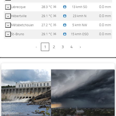
0.0 mm
Labrecque
28.3 °C
13 kmh SO
+
36
0.0 mm
Hébertville
29.1 °C
23 kmh N
+
36
0.0 mm
Métabetchouan
27.2 °C
5 kmh NW
+
35
0.0 mm
St-Bruno
29.1 °C
15 kmh OSO
+
36
‹
1
2
3
4
›