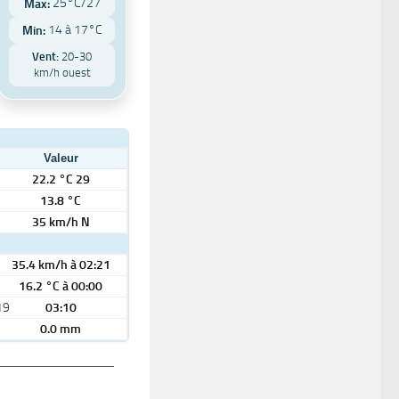
25°C/27
Max:
14 à 17°C
Min:
Vent:
20-30
km/h ouest
Valeur
22.2 °C 29
13.8 °C
35 km/h N
35.4 km/h à 02:21
16.2 °C à 00:00
19
03:10
0.0 mm