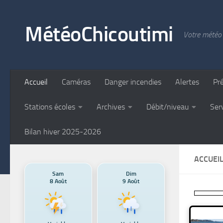
Skip to content
MétéoChicoutimi
Votre météo 
Accueil
Caméras
Danger incendies
Alertes
Pr
Stations écoles
Archives
Débit/niveau
Ser
Bilan hiver 2025-2026
ACCUEI
Sam
Dim
8 Août
9 Août