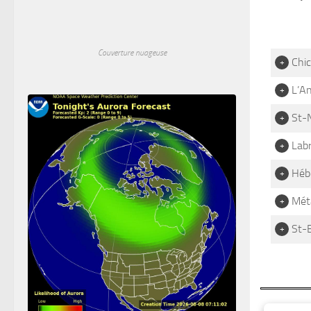
Couverture nuageuse
Chic
+
L’A
+
St-
+
Lab
+
Hébe
+
Mét
+
St-
+