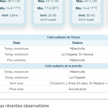
28°C/35
25°C/30
25°C/30
Max:
Max:
Max:
14 à 17°C
17 à 20°C
14 à 17°C
Min:
Min:
Min:
Vent:
Calme
Vent:
20-30
Vent:
30-40
km/h ouest
km/h ouest
Faits saillants de l’heure
Stats
Station
Temp. maximum
Hébertville
Temp. minimum
La Chapelle, St-Honoré
Plus venteux
Hébertville
Faits saillants de la journée
Temp. maximum
Hébertville
Temp. minimum
La Chapelle
Vent max
Chicoutimi, L’Anse-St-Jean, St-Nazaire +
Pluie max
Aucune pluie
lus récentes observations