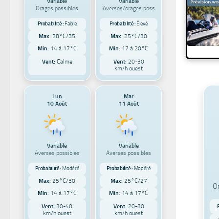
Variable
Variable
Orages possibles
Averses/orages poss
Probabilité :
Faible
Probabilité :
Élevé
Max:
28°C/35
Max:
25°C/30
Min:
14 à 17°C
Min:
17 à 20°C
Vent:
Calme
Vent:
20-30
km/h ouest
Lun
Mar
10 Août
11 Août
Variable
Variable
Averses possibles
Averses possibles
Probabilité :
Modéré
Probabilité :
Modéré
Max:
25°C/30
Max:
25°C/27
O
Min:
14 à 17°C
Min:
14 à 17°C
Vent:
30-40
Vent:
20-30
km/h ouest
km/h ouest