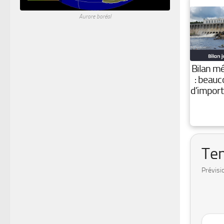
Aurore boréal
Bilan mé
: beauc
d’import
Ten
Prévis