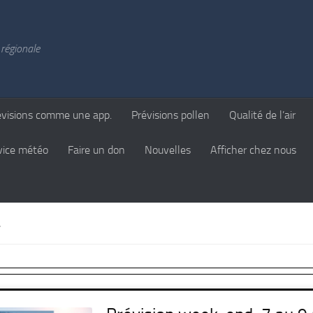
régionale
évisions comme une app.
Prévisions pollen
Qualité de l’air
vice météo
Faire un don
Nouvelles
Afficher chez nous
L