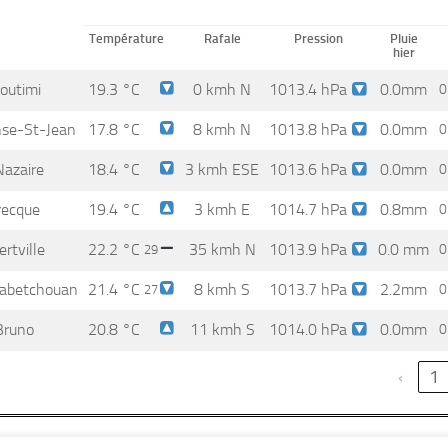
Température
Rafale
Pression
Pluie
hier
outimi
19.3 °C
0 kmh N
1013.4 hPa
0.0
mm
0
nse-St-Jean
17.8 °C
8 kmh N
1013.8 hPa
0.0
mm
0
Nazaire
18.4 °C
3 kmh ESE
1013.6 hPa
0.0
mm
0
recque
19.4 °C
3 kmh E
1014.7 hPa
0.8
mm
0
rtville
22.2 °C
35 kmh N
1013.9 hPa
0.0 mm
0
29
abetchouan
21.4 °C
8 kmh S
1013.7 hPa
2.2
mm
0
27
Bruno
20.8 °C
11 kmh S
1014.0 hPa
0.0
mm
0
‹
1