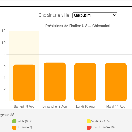
Choisir une ville :
gende UV :
Faible (0–2)
Modéré (3–5)
Élevé (6–7)
Très élevé (8–10)