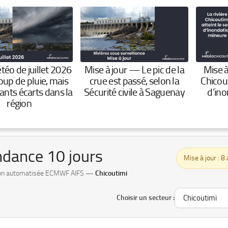
téo de juillet 2026
Mise à jour — Le pic de la
Mise à
oup de pluie, mais
crue est passé, selon la
Chicout
ants écarts dans la
Sécurité civile à Saguenay
d’in
région
dance 10 jours
Mise à jour : 
ion automatisée ECMWF AIFS —
Chicoutimi
Choisir un secteur :