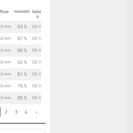
Pluie
Humidité
Valide
à
93 %
.0 mm
03:10
87 %
.0 mm
03:10
90 %
.0 mm
03:10
92 %
.0 mm
03:10
81 %
.0 mm
03:10
79 %
.0 mm
03:10
85 %
.0 mm
03:10
2
3
4
›