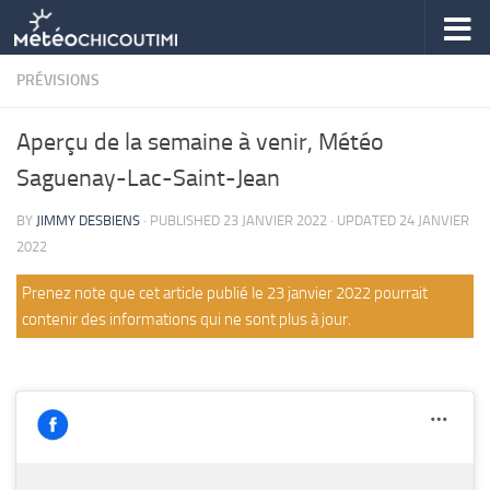
Skip to content
PRÉVISIONS
Aperçu de la semaine à venir, Météo
Saguenay-Lac-Saint-Jean
BY
JIMMY DESBIENS
· PUBLISHED
23 JANVIER 2022
· UPDATED
24 JANVIER
2022
Prenez note que cet article publié le 23 janvier 2022 pourrait
contenir des informations qui ne sont plus à jour.