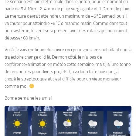
Le scénario est loin d’être coulé dans le béton, pour le moment on
parle de 5 à 10cm, 2-4mm de pluie verglaçante et 1-2mm de pluie.
Le mercure devrait atteindre un maximum de +6°C samedi puis il
va chuter pour atteindre -8°C dimanche matin. Comme dans tout
bon système, le vent sera présent avec des rafales qui pourraient
dépasser 60 km/h.
Voilà, je vais continuer de suivre ceci pour vous, en souhaitant que la
trajectoire change d’ici là. De mon côté, je n’ai pas de
conférence/animation en météo cette semaine, mais j’ai une tonne
de rencontres pour divers projets. Ça va bien faire puisque j’ai
chopé le streptocoque et c’est difficile pour un vieux monsieur
comme moi.
Bonne semaine les amis!