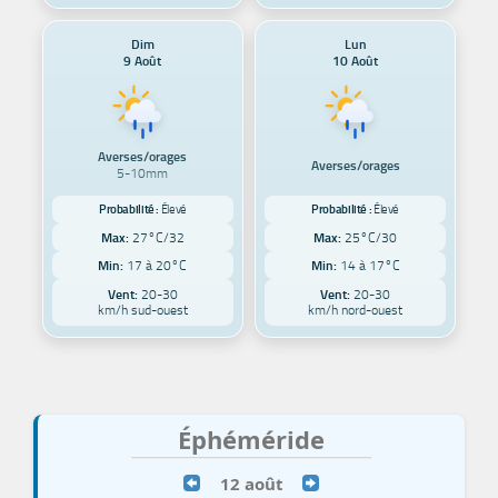
Dim
Lun
9 Août
10 Août
Averses/orages
Averses/orages
5-10mm
Probabilité :
Élevé
Probabilité :
Élevé
Max:
27°C/32
Max:
25°C/30
Min:
17 à 20°C
Min:
14 à 17°C
Vent:
20-30
Vent:
20-30
km/h sud-ouest
km/h nord-ouest
Éphéméride
12 août