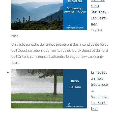
la fumée
sur le
Saguenay–
Lac-Saint-
Jean
14 juillet
2026
Un vaste panache de fumée provenant des incendies de forêt
de l’Ouest canadien, des Territoires du Nord-Ouest et du nord
de l’Ontario commence à atteindre le Saguenay–Lac-Saint-
Jean.
Juin 2026 :
un mois
très arrosé
au
Saguenay–
Lac-Saint-
Jean