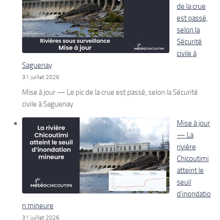
de la crue
est passé,
selon la
Sécurité
civile à
Saguenay
31 juillet 2026
Mise à jour — Le pic de la crue est passé, selon la Sécurité
civile à Saguenay
Mise à jour
— La
rivière
Chicoutimi
atteint le
seuil
d’inondatio
n mineure
31 juillet 2026