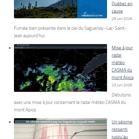
Québec en
cause
29 juin 2026
Fumée bien présente dans le ciel du Saguenay–Lac-Saint-
Jean aujourd’hui.
Mise à jour,
radar
météo
CASMA du
mont Apica
23 juin 2026
Débutons
avec une mise à jour concernant le radar météo CASMA du
mont Apica.
Un séisme
ressenti
jusqu’au