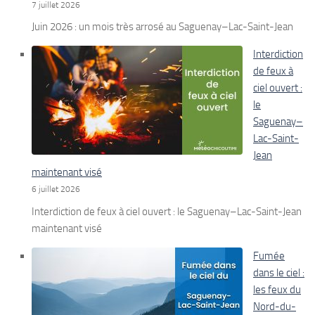
7 juillet 2026
Juin 2026 : un mois très arrosé au Saguenay–Lac-Saint-Jean
Interdiction
de feux à
ciel ouvert :
le
Saguenay–
Lac-Saint-
Jean
maintenant visé
6 juillet 2026
Interdiction de feux à ciel ouvert : le Saguenay–Lac-Saint-Jean
maintenant visé
Fumée
dans le ciel :
les feux du
Nord-du-