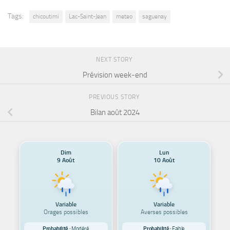
Tags:
chicoutimi
Lac-Saint-Jean
meteo
saguenay
NEXT STORY
Prévision week-end
PREVIOUS STORY
Bilan août 2024
Dim
Lun
9 Août
10 Août
Variable
Variable
Orages possibles
Averses possibles
Probabilité :
Modéré
Probabilité :
Faible