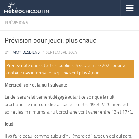
Skip to content
PRÉVISIONS
Prévision pour jeudi, plus chaud
BY
JIMMY DESBIENS
·
4 SEPTEMBRE 2024
Prenez note que cet article publié le 4 septembre 2024 pourrait
contenir des informations qui ne sont plus à jour.
Mercredi soir et la nuit suivante
Le ciel sera relativement dégagé autant ce soir que la nuit
prochaine. Le mercure devrait se tenir entre 19 et 22°C mercredi
soir et les minimums la nuit prochaine vont varier entre 13 et 17°C.
Jeudi
Il va faire beau! comme aujourd’hui (mercredi) avec un ciel qui sera