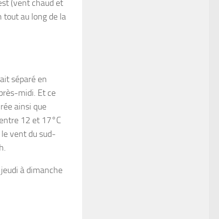
est (vent chaud et
 tout au long de la
rait séparé en
près-midi. Et ce
irée ainsi que
 entre 12 et 17°C
 le vent du sud-
h.
e jeudi à dimanche