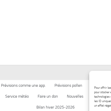
Prévisions comme une app.
Prévisions pollen
Qualité de l’
Pour offrir l
pour stocker 
Service météo
Faire un don
Nouvelles
Afficher ch
technologies 
les ID unique
un effet négat
Bilan hiver 2025-2026