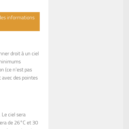
 des informations
ner droit à un ciel
s minimums
on (ce n’est pas
t avec des pointes
 Le ciel sera
sera de 26°C et 30