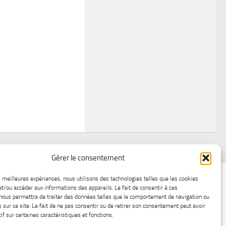
Gérer le consentement
air
Statistiques d’hier
Atelier Météo
Récréatif
es meilleures expériences, nous utilisons des technologies telles que les cookies
et/ou accéder aux informations des appareils. Le fait de consentir à ces
ez nous
Lac-Saint-Jean glace
Boutique en ligne
nous permettra de traiter des données telles que le comportement de navigation ou
s sur ce site. Le fait de ne pas consentir ou de retirer son consentement peut avoir
if sur certaines caractéristiques et fonctions.