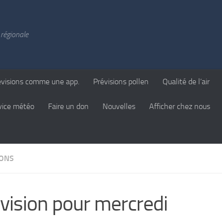
régionale
évisions comme une app.
Prévisions pollen
Qualité de l’air
vice météo
Faire un don
Nouvelles
Afficher chez nous
IONS
vision pour mercredi