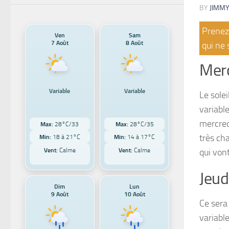
BY
JIMMY
Prenez 
Ven
Sam
7 Août
8 Août
qui ne 
Merc
Variable
Variable
Le solei
variabl
mercred
Max:
28°C/33
Max:
28°C/35
très ch
Min:
18 à 21°C
Min:
14 à 17°C
qui von
Vent:
Calme
Vent:
Calme
Jeud
Dim
Lun
9 Août
10 Août
Ce sera 
variabl