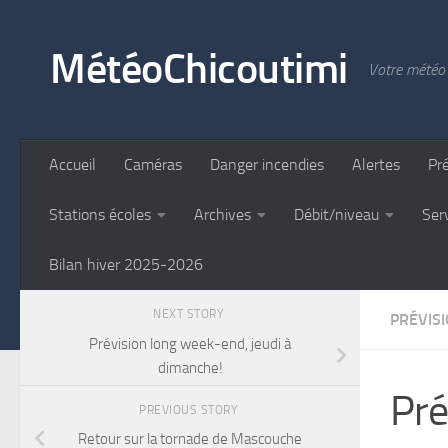
Skip to content
MétéoChicoutimi
Votre météo 
Accueil
Caméras
Danger incendies
Alertes
Pr
Stations écoles
Archives
Débit/niveau
Ser
Bilan hiver 2025-2026
NEXT STORY
PRÉVIS
Prévision long week-end, jeudi à
dimanche!
Pré
PREVIOUS STORY
Retour sur la tornade de Mascouche