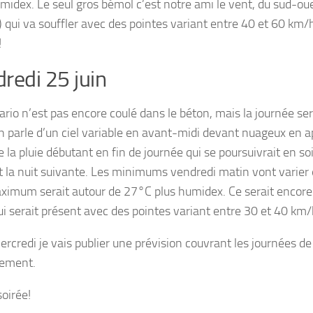
midex. Le seul gros bémol c’est notre ami le vent, du sud-ou
 qui va souffler avec des pointes variant entre 40 et 60 km/h
!
redi 25 juin
ario n’est pas encore coulé dans le béton, mais la journée se
n parle d’un ciel variable en avant-midi devant nuageux en a
e la pluie débutant en fin de journée qui se poursuivrait en so
 la nuit suivante. Les minimums vendredi matin vont varier
aximum serait autour de 27°C plus humidex. Ce serait encore
ui serait présent avec des pointes variant entre 30 et 40 km/
mercredi je vais publier une prévision couvrant les journées d
vement.
oirée!