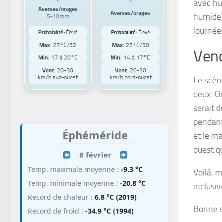
avec hu
Averses/orages
Averses/orages
humide)
5-10mm
journée
Probabilité :
Élevé
Probabilité :
Élevé
Max:
27°C/32
Max:
25°C/30
Vend
Min:
17 à 20°C
Min:
14 à 17°C
Vent:
20-30
Vent:
20-30
km/h sud-ouest
km/h nord-ouest
Le scén
deux. O
serait d
pendant
Éphéméride
et le m
ouest q
8 février
Temp. maximale moyenne :
-9.3 °C
Voilà, 
Temp. minimale moyenne :
-20.8 °C
inclusi
Record de chaleur :
6.8 °C (2019)
Bonne s
Record de froid :
-34.9 °C (1994)