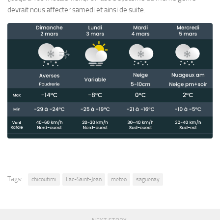
devrait nous affecter samedi et ainsi de suite.
Tags:
chicoutimi
Lac-Saint-Jean
meteo
saguenay