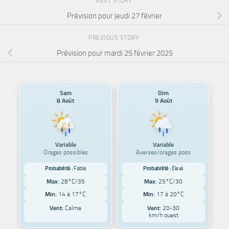
NEXT STORY
Prévision pour jeudi 27 février
PREVIOUS STORY
Prévision pour mardi 25 février 2025
Sam
Dim
8 Août
9 Août
Variable
Variable
Orages possibles
Averses/orages poss
Probabilité :
Faible
Probabilité :
Élevé
Max:
28°C/35
Max:
25°C/30
Min:
14 à 17°C
Min:
17 à 20°C
Vent:
Calme
Vent:
20-30
km/h ouest