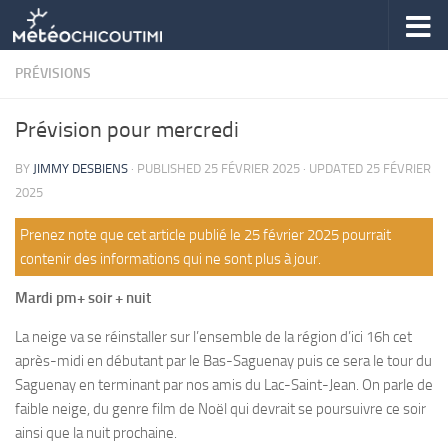
Skip to content
PRÉVISIONS
Prévision pour mercredi
BY
JIMMY DESBIENS
· PUBLISHED
25 FÉVRIER 2025
· UPDATED
25 FÉVRIER
2025
Prenez note que cet article publié le 25 février 2025 pourrait
contenir des informations qui ne sont plus à jour.
Mardi pm+ soir + nuit
La neige va se réinstaller sur l’ensemble de la région d’ici 16h cet
après-midi en débutant par le Bas-Saguenay puis ce sera le tour du
Saguenay en terminant par nos amis du Lac-Saint-Jean. On parle de
faible neige, du genre film de Noël qui devrait se poursuivre ce soir
ainsi que la nuit prochaine.