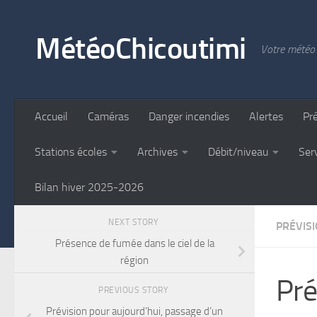
Skip to content
MétéoChicoutimi
Votre météo 
Accueil
Caméras
Danger incendies
Alertes
Pr
Stations écoles
Archives
Débit/niveau
Ser
Bilan hiver 2025-2026
NEXT STORY
PRÉVIS
Présence de fumée dans le ciel de la
région
Pré
PREVIOUS STORY
Prévision pour aujourd’hui, passage d’un