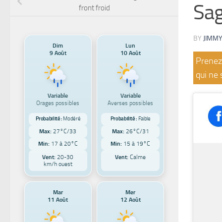
Sag
front froid
BY
JIMMY
Dim
Lun
9 Août
10 Août
Prenez 
qui ne 
Variable
Variable
Orages possibles
Averses possibles
Probabilité :
Modéré
Probabilité :
Faible
Max:
27°C/33
Max:
26°C/31
Min:
17 à 20°C
Min:
15 à 19°C
Vent:
20-30
Vent:
Calme
km/h ouest
Mar
Mer
11 Août
12 Août