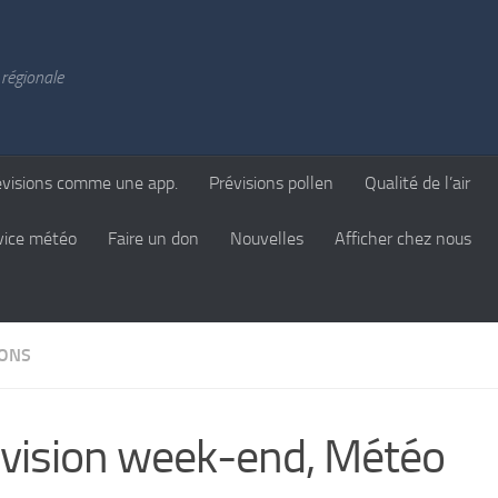
régionale
évisions comme une app.
Prévisions pollen
Qualité de l’air
vice météo
Faire un don
Nouvelles
Afficher chez nous
IONS
vision week-end, Météo