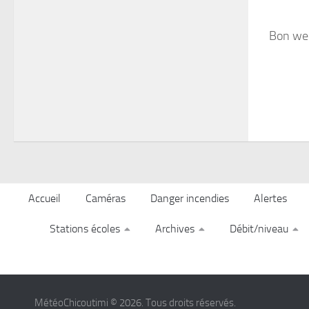
Bon wee
Accueil
Caméras
Danger incendies
Alertes
Stations écoles
Archives
Débit/niveau
MétéoChicoutimi © 2026. Tous droits réservés.