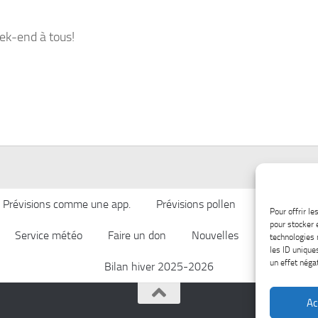
k-end à tous!
Prévisions comme une app.
Prévisions pollen
Qualité de l’
Pour offrir l
pour stocker 
Service météo
Faire un don
Nouvelles
Afficher ch
technologies 
les ID unique
un effet négat
Bilan hiver 2025-2026
Ac