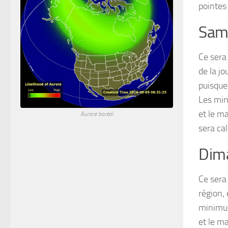
pointes
Same
Ce sera
de la j
puisque
Les min
et le m
Aurore boréal
sera ca
Dima
Ce sera
région, 
minimum
et le m