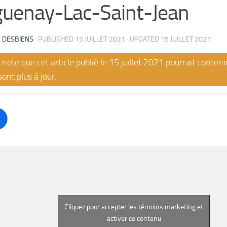
uenay-Lac-Saint-Jean
 DESBIENS
· PUBLISHED
15 JUILLET 2021
· UPDATED
15 JUILLET 2021
note que cet article publié le 15 juillet 2021 pourrait conten
sont plus à jour.
Cliquez pour accepter les témoins marketing et
activer ce contenu