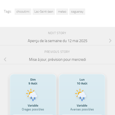
Tags:
chicoutimi
Lac-Saint-Jean
meteo
saguenay
NEXT STORY
Aperçu de la semaine du 12 mai 2025
PREVIOUS STORY
Mise à jour, prévision pour mercredi
Dim
Lun
9 Août
10 Août
Variable
Variable
Orages possibles
Averses possibles