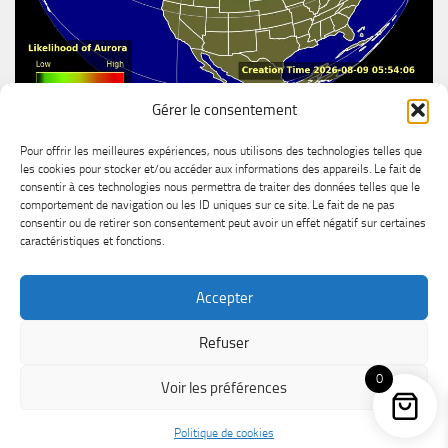
Gérer le consentement
Aurore boréal
Pour offrir les meilleures expériences, nous utilisons des technologies telles que
les cookies pour stocker et/ou accéder aux informations des appareils. Le fait de
consentir à ces technologies nous permettra de traiter des données telles que le
comportement de navigation ou les ID uniques sur ce site. Le fait de ne pas
consentir ou de retirer son consentement peut avoir un effet négatif sur certaines
caractéristiques et fonctions.
Accepter
MétéoChicoutimi © 2026. Tous droits réservés.
Refuser
Powered by
- Designed with the
Hueman theme
0
Voir les préférences
Politique de cookies