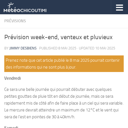
Skip to content
PRÉVISIONS
Prévision week-end, venteux et pluvieux
BY
JIMMY DESBIENS
· PUBLISHED
8 MAI 2025
· UPDATED
10 MAI 2025
Prenez note que cet article publié le 8 mai 2025 pourrait contenir
des informations qui ne sont plus à jour.
Vendredi
Ce sera une belle journée qui pourrait débuter avec quelques
petites gouttes de pluie tôt en début de journée, mais ce sera
rapidement mis de côté afin de faire place à un ciel qui sera variable.
Le mercure devrait atteindre un maximum de 12°C et le vent qui
sera de l’est en pointes de 30 à 40km/h.