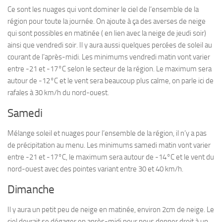
Ce sont les nuages qui vont dominer le ciel de l’ensemble de la
région pour toute la journée. On ajoute à ça des averses de neige
qui sont possibles en matinée ( en lien avec la neige de jeudi soir)
ainsi que vendredi soir. Il y aura aussi quelques percées de soleil au
courant de l’après-midi. Les minimums vendredi matin vont varier
entre -21 et -17°C selon le secteur de la région. Le maximum sera
autour de -12°C et le vent sera beaucoup plus calme, on parle ici de
rafales à 30 km/h du nord-ouest.
Samedi
Mélange soleil et nuages pour l’ensemble de la région, il n’y a pas
de précipitation au menu. Les minimums samedi matin vont varier
entre -21 et -17°C, le maximum sera autour de -14°C et le vent du
nord-ouest avec des pointes variant entre 30 et 40 km/h.
Dimanche
Il y aura un petit peu de neige en matinée, environ 2cm de neige. Le
ciel devrait se dégager en après-midi pour nous donner droit à un