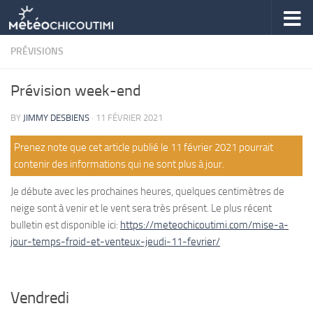
Skip to content
PRÉVISIONS
Prévision week-end
BY
JIMMY DESBIENS
·
11 FÉVRIER 2021
Prenez note que cet article publié le 11 février 2021 pourrait
contenir des informations qui ne sont plus à jour.
Je débute avec les prochaines heures, quelques centimètres de
neige sont à venir et le vent sera très présent. Le plus récent
bulletin est disponible ici:
https://meteochicoutimi.com/mise-a-
jour-temps-froid-et-venteux-jeudi-11-fevrier/
Vendredi