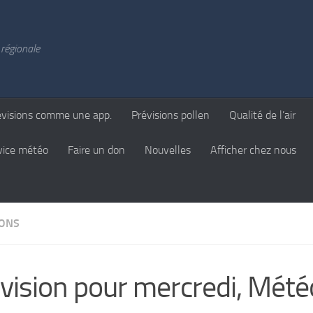
régionale
évisions comme une app.
Prévisions pollen
Qualité de l’air
vice météo
Faire un don
Nouvelles
Afficher chez nous
IONS
vision pour mercredi, Mété