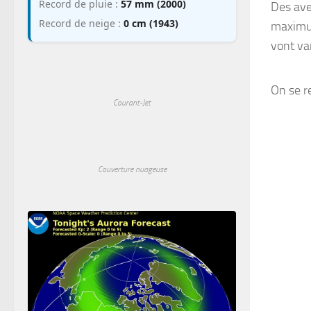
Record de pluie :
57 mm (2000)
Des ave
Record de neige :
0 cm (1943)
maximum
vont va
On se r
Courant-Jet
Couverture nuageuse