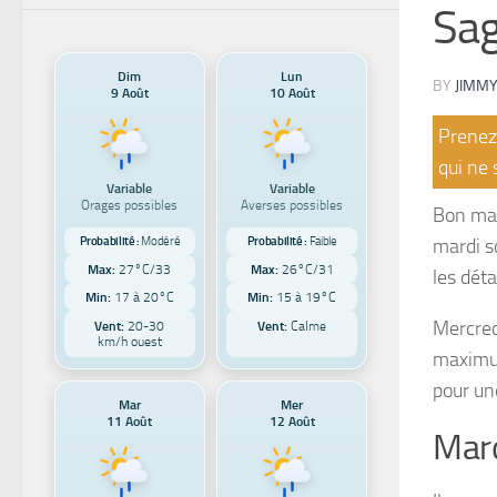
Sag
Dim
Lun
BY
JIMMY
9 Août
10 Août
Prenez 
qui ne 
Variable
Variable
Orages possibles
Averses possibles
Bon mar
Probabilité :
Modéré
Probabilité :
Faible
mardi so
Max:
27°C/33
Max:
26°C/31
les déta
Min:
17 à 20°C
Min:
15 à 19°C
Mercred
Vent:
20-30
Vent:
Calme
km/h ouest
maximum
pour un
Mar
Mer
11 Août
12 Août
Mard