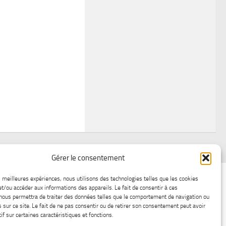
Gérer le consentement
air
Statistiques d’hier
Atelier Météo
Récréatif
es meilleures expériences, nous utilisons des technologies telles que les cookies
et/ou accéder aux informations des appareils. Le fait de consentir à ces
ez nous
Lac-Saint-Jean glace
Boutique en ligne
nous permettra de traiter des données telles que le comportement de navigation ou
s sur ce site. Le fait de ne pas consentir ou de retirer son consentement peut avoir
if sur certaines caractéristiques et fonctions.