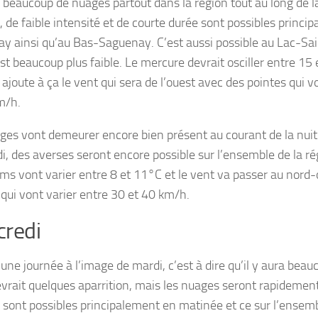
ra beaucoup de nuages partout dans la région tout au long de l
, de faible intensité et de courte durée sont possibles princi
y ainsi qu’au Bas-Saguenay. C’est aussi possible au Lac-Sai
est beaucoup plus faible. Le mercure devrait osciller entre 15
 ajoute à ça le vent qui sera de l’ouest avec des pointes qui v
m/h.
ges vont demeurer encore bien présent au courant de la nuit
i, des averses seront encore possible sur l’ensemble de la ré
s vont varier entre 8 et 11°C et le vent va passer au nord-
 qui vont varier entre 30 et 40 km/h.
redi
 une journée à l’image de mardi, c’est à dire qu’il y aura bea
devrait quelques aparrition, mais les nuages seront rapidemen
 sont possibles principalement en matinée et ce sur l’ensemb