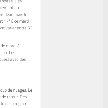
a soirée. Des
palement au
nt-Jean mais le
 et 17°C ce mardi
ont varier entre 30
 de mardi à
gion. Les
ouest avec des
ucoup de nuages. Le
t de retour. Des
le de la région.