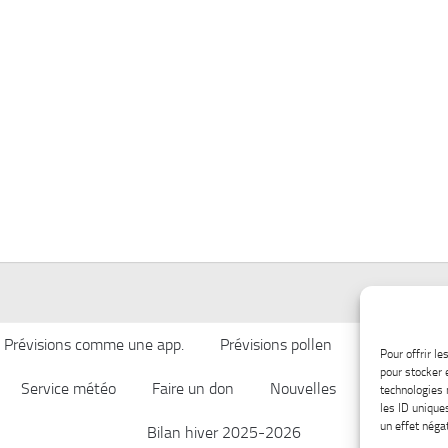
Prévisions comme une app.
Prévisions pollen
Qualité de l’
Pour offrir l
pour stocker 
Service météo
Faire un don
Nouvelles
Afficher ch
technologies 
les ID unique
un effet négat
Bilan hiver 2025-2026