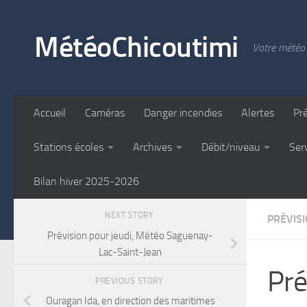
Skip to content
MétéoChicoutimi
Votre météo 
Accueil
Caméras
Danger incendies
Alertes
Pr
Stations écoles
Archives
Débit/niveau
Ser
Bilan hiver 2025-2026
NEXT STORY
PRÉVIS
Prévision pour jeudi, Météo Saguenay-
Lac-Saint-Jean
Pré
PREVIOUS STORY
Ouragan Ida, en direction des maritimes