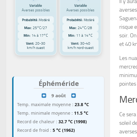
Il y au
Variable
Variable
averses
Averses possibles
Averses possibles
Saguena
Probabilité :
Modéré
Probabilité :
Modéré
risque 
Max:
25°C/27
Max:
24°C/28
soir. On
Min:
14 à 17°C
Min:
11 à 14°C
et 40 k
Vent:
20-30
Vent:
30-40
km/h ouest
km/h nord-ouest
Les nua
mercred
minimum
Éphéméride
pointes
9 août
Merc
Temp. maximale moyenne :
23.8 °C
Temp. minimale moyenne :
11.5 °C
Ce sera
Record de chaleur :
32.7 °C (1998)
soleil 
Record de froid :
5 °C (1962)
averses