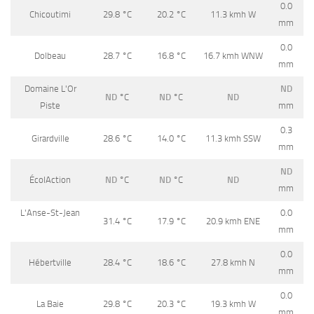
0.0
Chicoutimi
29.8
°C
20.2
°C
11.3 kmh W
mm
0.0
Dolbeau
28.7
°C
16.8
°C
16.7 kmh WNW
mm
Domaine L'Or
ND
ND
°C
ND
°C
ND
Piste
mm
0.3
Girardville
28.6
°C
14.0
°C
11.3 kmh SSW
mm
ND
ÉcolAction
ND
°C
ND
°C
ND
mm
L'Anse-St-Jean
0.0
31.4
°C
17.9
°C
20.9 kmh ENE
mm
0.0
Hébertville
28.4
°C
18.6
°C
27.8 kmh N
mm
0.0
La Baie
29.8
°C
20.3
°C
19.3 kmh W
mm