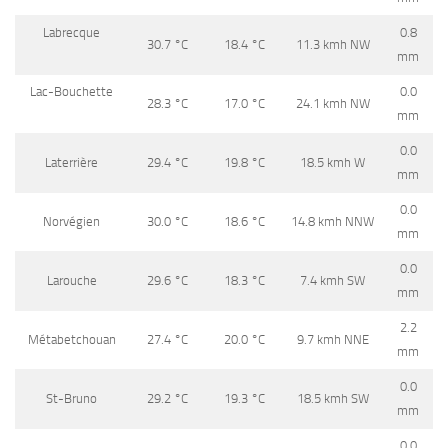
Labrecque
0.8
30.7
°C
18.4
°C
11.3 kmh NW
mm
Lac-Bouchette
0.0
28.3
°C
17.0
°C
24.1 kmh NW
mm
0.0
Laterrière
29.4
°C
19.8
°C
18.5 kmh W
mm
0.0
Norvégien
30.0
°C
18.6
°C
14.8 kmh NNW
mm
0.0
Larouche
29.6
°C
18.3
°C
7.4 kmh SW
mm
2.2
Métabetchouan
27.4
°C
20.0
°C
9.7 kmh NNE
mm
0.0
St-Bruno
29.2
°C
19.3
°C
18.5 kmh SW
mm
0.0