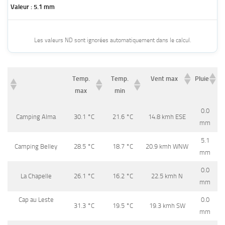
5.1 mm
Les valeurs ND sont ignorées automatiquement dans le calcul.
Temp.
Temp.
Vent max
Pluie
max
min
Temp.
Temp.
Vent max
Pluie
0.0
Camping Alma
30.1
°C
21.6
°C
14.8 kmh ESE
max
min
mm
5.1
Camping Belley
28.5
°C
18.7
°C
20.9 kmh WNW
mm
0.0
La Chapelle
26.1
°C
16.2
°C
22.5 kmh N
mm
Cap au Leste
0.0
31.3
°C
19.5
°C
19.3 kmh SW
mm