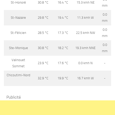
St-Honoré
30.8
°C
16.4
°C
15.3 kmh NE
mm
0.0
St-Nazaire
29.8
°C
19.4
°C
11.3 kmh W
mm
0.0
St-Félicien
28.5
°C
17.3
°C
22.5 kmh NW
mm
0.0
Ste-Monique
30.8
°C
18.2
°C
19.3 kmh NNE
mm
Valinouet
23.9
°C
17.6
°C
0.0 kmh N
-
Sommet
Chicoutimi-Nord
32.9
°C
19.9
°C
16.7 kmh W
-
Publicité