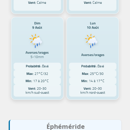
Vent:
Calme
Vent:
Calme
Dim
Lun
9 Août
10 Août
Averses/orages
Averses/orages
5-10mm
Probabilité :
Élevé
Probabilité :
Élevé
Max:
27°C/32
Max:
25°C/30
Min:
17 à 20°C
Min:
14 à 17°C
Vent:
20-30
Vent:
20-30
km/h sud-ouest
km/h nord-ouest
Éphéméride