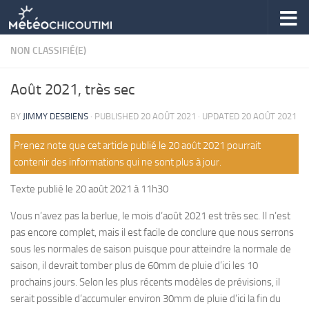
Skip to content
NON CLASSIFIÉ(E)
Août 2021, très sec
BY
JIMMY DESBIENS
· PUBLISHED
20 AOÛT 2021
· UPDATED
20 AOÛT 2021
Prenez note que cet article publié le 20 août 2021 pourrait
contenir des informations qui ne sont plus à jour.
Texte publié le 20 août 2021 à 11h30
Vous n’avez pas la berlue, le mois d’août 2021 est très sec. Il n’est
pas encore complet, mais il est facile de conclure que nous serrons
sous les normales de saison puisque pour atteindre la normale de
saison, il devrait tomber plus de 60mm de pluie d’ici les 10
prochains jours. Selon les plus récents modèles de prévisions, il
serait possible d’accumuler environ 30mm de pluie d’ici la fin du