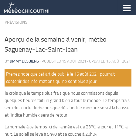
Skip to content
PRÉVISIONS
Aperçu de la semaine à venir, météo
Saguenay-Lac-Saint-Jean
BY
JIMMY DESBIENS
· PUBLISHED
15 AOÛT 2021
· UPDATED
15 AOÛT 2021
Prenez note que cet article publié le 15 août 2021 pourrait
contenir des informations qui ne sont plus à jour.
Je crois que le temps plus frais que nous connaissons depuis
quelques heures fait un grand bien à tout le monde. Le temps frais
sera de courte durée puisque dès lundi le mercure sera à la hausse
et l’indice humidex sera de retour!
La normale à ce temps-ci de l’année est de 23°C le jour et 11°C la
nuit. Le soleil se lève à 5h40 et se couche à 20h04.