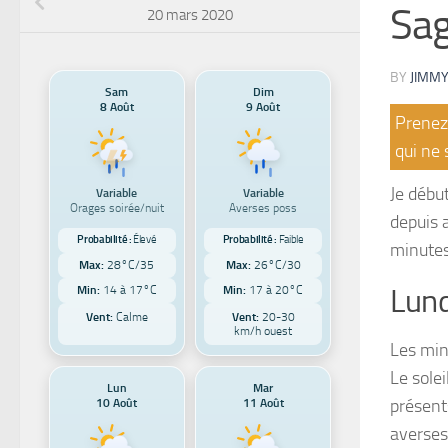
Sag
20 mars 2020
BY
JIMMY
Sam
Dim
8 Août
9 Août
Prenez 
qui ne 
Je début
Variable
Variable
Orages soirée/nuit
Averses poss
depuis 
Probabilité :
Élevé
Probabilité :
Faible
minutes
Max:
28°C/35
Max:
26°C/30
Lund
Min:
14 à 17°C
Min:
17 à 20°C
Vent:
Calme
Vent:
20-30
km/h ouest
Les min
Le sole
Lun
Mar
10 Août
11 Août
présent
averses