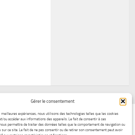
Gérer le consentement
air
Statistiques d’hier
Atelier Météo
Récréatif
es meilleures expériences, nous utilisons des technologies telles que les cookies
et/ou accéder aux informations des appareils. Le fait de consentir à ces
ez nous
Lac-Saint-Jean glace
Boutique en ligne
nous permettra de traiter des données telles que le comportement de navigation ou
s sur ce site. Le fait de ne pas consentir ou de retirer son consentement peut avoir