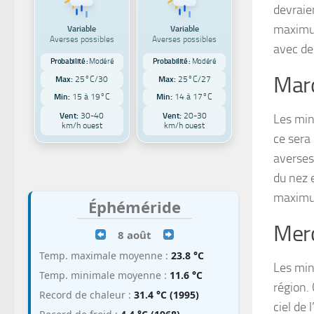
devraie
maximum
Variable
Variable
Averses possibles
Averses possibles
avec de
Probabilité :
Modéré
Probabilité :
Modéré
Mar
Max:
25°C/30
Max:
25°C/27
Min:
15 à 19°C
Min:
14 à 17°C
Vent:
30-40
Vent:
20-30
Les min
km/h ouest
km/h ouest
ce sera
averses 
du nez 
maximum
Éphéméride
Merc
8 août
Temp. maximale moyenne :
23.8 °C
Les min
Temp. minimale moyenne :
11.6 °C
région.
Record de chaleur :
31.4 °C (1995)
ciel de