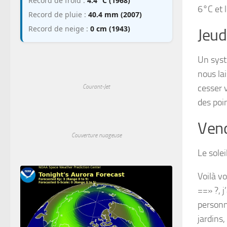
Record de froid :
4.4 °C (1968)
6°C et 
Record de pluie :
40.4 mm (2007)
Record de neige :
0 cm (1943)
Jeud
Un syst
nous la
cesser 
Courant-Jet
des poi
Vend
Couverture nuageuse
Le solei
Voilà v
==» ?, 
personn
jardins