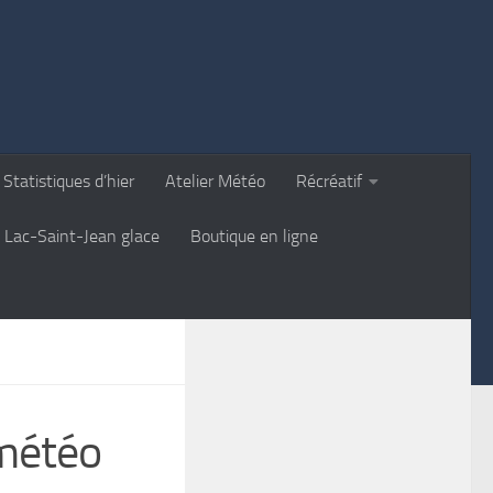
Statistiques d’hier
Atelier Météo
Récréatif
Lac-Saint-Jean glace
Boutique en ligne
 météo