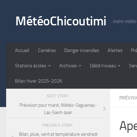
Skip to content
MétéoChicoutimi
Votre météo 
Accueil
Caméras
Danger incendies
Alertes
Pr
Stations écoles
Archives
Débit/niveau
Ser
Bilan hiver 2025-2026
NEXT STORY
PRÉVIS
Prévision pour mardi, Météo-Saguenay-
Lac-Saint-Jean
Ape
PREVIOUS STORY
Bilan, pluie, vent et température vendredi