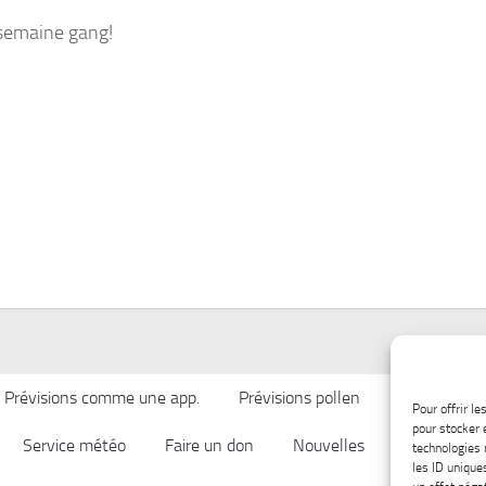
semaine gang!
Prévisions comme une app.
Prévisions pollen
Qualité de l’
Pour offrir l
pour stocker 
Service météo
Faire un don
Nouvelles
Afficher ch
technologies 
les ID unique