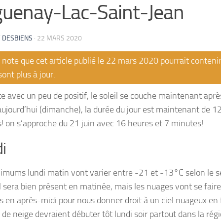
uenay-Lac-Saint-Jean
 DESBIENS
·
22 MARS 2020
note que cet article publié le 22 mars 2020 pourrait conteni
sont plus à jour.
e avec un peu de positif, le soleil se couche maintenant aprè
aujourd’hui (dimanche), la durée du jour est maintenant de 1
! on s’approche du 21 juin avec 16 heures et 7 minutes!
i
imums lundi matin vont varier entre -21 et -13°C selon le se
il sera bien présent en matinée, mais les nuages vont se faire
s en après-midi pour nous donner droit à un ciel nuageux en 
 de neige devraient débuter tôt lundi soir partout dans la rég