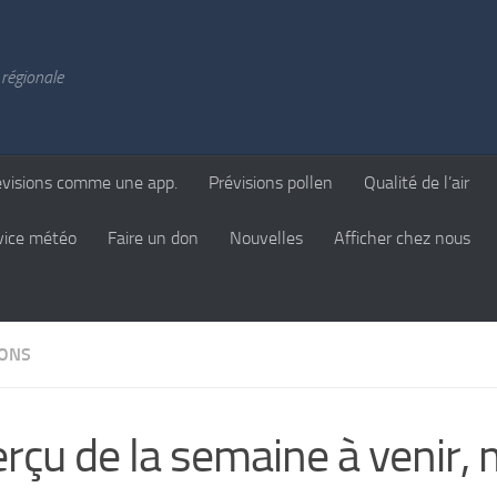
régionale
évisions comme une app.
Prévisions pollen
Qualité de l’air
vice météo
Faire un don
Nouvelles
Afficher chez nous
IONS
rçu de la semaine à venir,