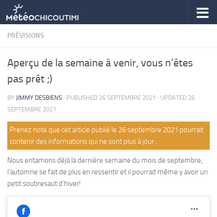
Skip to content
PRÉVISIONS
Aperçu de la semaine à venir, vous n’êtes
pas prêt ;)
BY
JIMMY DESBIENS
· PUBLISHED
26 SEPTEMBRE 2021
· UPDATED
26
SEPTEMBRE 2021
Prenez note que cet article publié le 26 septembre 2021 pourrait
contenir des informations qui ne sont plus à jour.
Nous entamons déjà la dernière semaine du mois de septembre,
l’automne se fait de plus en ressentir et il pourrait même y avoir un
petit soubresaut d’hiver!