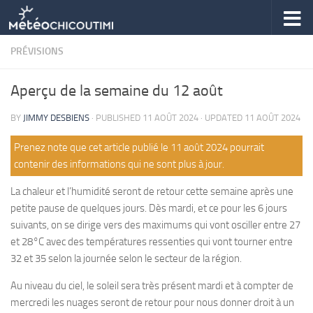
Skip to content
PRÉVISIONS
Aperçu de la semaine du 12 août
BY
JIMMY DESBIENS
· PUBLISHED
11 AOÛT 2024
· UPDATED
11 AOÛT 2024
Prenez note que cet article publié le 11 août 2024 pourrait
contenir des informations qui ne sont plus à jour.
La chaleur et l’humidité seront de retour cette semaine après une
petite pause de quelques jours. Dès mardi, et ce pour les 6 jours
suivants, on se dirige vers des maximums qui vont osciller entre 27
et 28°C avec des températures ressenties qui vont tourner entre
32 et 35 selon la journée selon le secteur de la région.
Au niveau du ciel, le soleil sera très présent mardi et à compter de
mercredi les nuages seront de retour pour nous donner droit à un