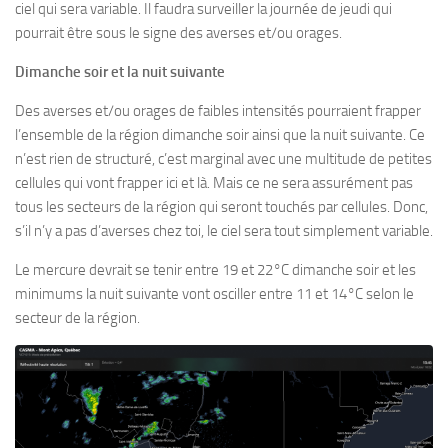
ciel qui sera variable. Il faudra surveiller la journée de jeudi qui
pourrait être sous le signe des averses et/ou orages.
Dimanche soir et la nuit suivante
Des averses et/ou orages de faibles intensités pourraient frapper
l’ensemble de la région dimanche soir ainsi que la nuit suivante. Ce
n’est rien de structuré, c’est marginal avec une multitude de petites
cellules qui vont frapper ici et là. Mais ce ne sera assurément pas
tous les secteurs de la région qui seront touchés par cellules. Donc,
s’il n’y a pas d’averses chez toi, le ciel sera tout simplement variable.
Le mercure devrait se tenir entre 19 et 22°C dimanche soir et les
minimums la nuit suivante vont osciller entre 11 et 14°C selon le
secteur de la région.