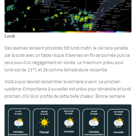
Lundi
Des averses seraient possibles tôt lundi matin, le ciel sera variable
par la suite avec un faible risque d’averses en fin de journée puis ce
sera suivi d’un dégagement en soirée. Le maximum prévu pour
lundi est de 23°C et 26 comme température ressentie.
Voilà à quoi devrait ressembler la semaine à venir. Le prochain
système d’importance à surveiller est prévu pour dimanche et lundi
prochain, d’ici là on profite de cette belle chaleur. Bonne semaine