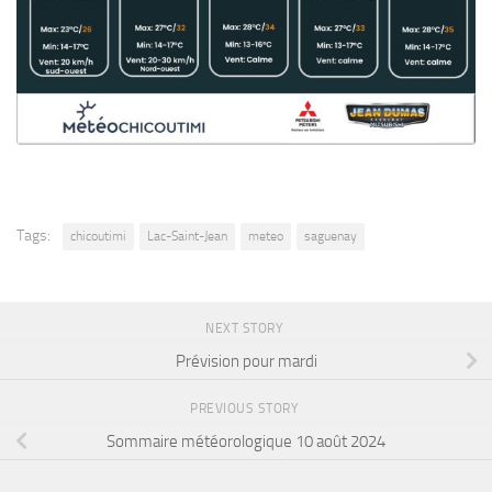
Tags:
chicoutimi
Lac-Saint-Jean
meteo
saguenay
NEXT STORY
Prévision pour mardi
PREVIOUS STORY
Sommaire météorologique 10 août 2024