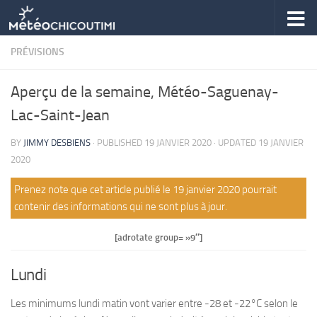
Skip to content
PRÉVISIONS
Aperçu de la semaine, Météo-Saguenay-
Lac-Saint-Jean
BY
JIMMY DESBIENS
· PUBLISHED
19 JANVIER 2020
· UPDATED
19 JANVIER
2020
Prenez note que cet article publié le 19 janvier 2020 pourrait
contenir des informations qui ne sont plus à jour.
[adrotate group= »9″]
Lundi
Les minimums lundi matin vont varier entre -28 et -22°C selon le