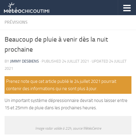
Skip to content
PRÉVISIONS
Beaucoup de pluie à venir dès la nuit
prochaine
BY
JIMMY DESBIENS
· PUBLISHED
24 JUILLET 2021
· UPDATED
24 JUILLET
2021
Prenez note que cet article publié le 24 juillet 2021 pourrait
contenir des informations qui ne sont plus à jour.
Un important système dépressionnaire devrait nous laisser entre
15 et 25mm de pluie dans les prochaines heures.
Image radar valide à 22h, source MétéoCentre