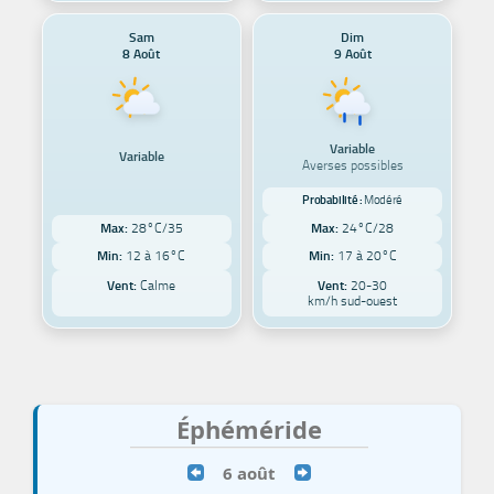
Sam
Dim
8 Août
9 Août
Variable
Variable
Averses possibles
Probabilité :
Modéré
Max:
28°C/35
Max:
24°C/28
Min:
12 à 16°C
Min:
17 à 20°C
Vent:
Calme
Vent:
20-30
km/h sud-ouest
Éphéméride
6 août