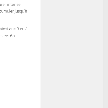
urer intense
ccumuler jusqu’à
ainsi que 3 ou 4
 vers 6h.