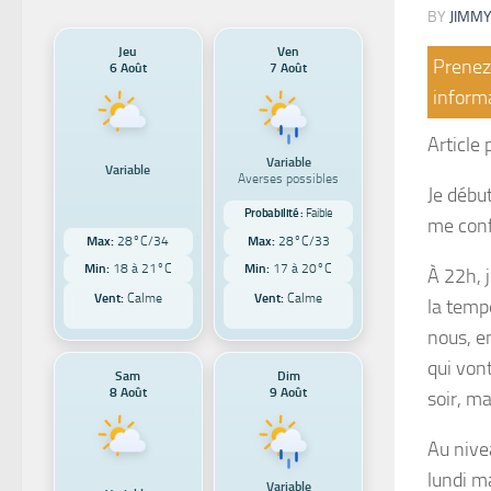
BY
JIMMY
Jeu
Ven
Prenez 
6 Août
7 Août
informa
Article
Variable
Variable
Averses possibles
Je débu
Probabilité :
Faible
me conf
Max:
28°C/34
Max:
28°C/33
Min:
18 à 21°C
Min:
17 à 20°C
À 22h, 
Vent:
Calme
Vent:
Calme
la temp
nous, e
qui von
Sam
Dim
8 Août
9 Août
soir, ma
Au nivea
lundi m
Variable