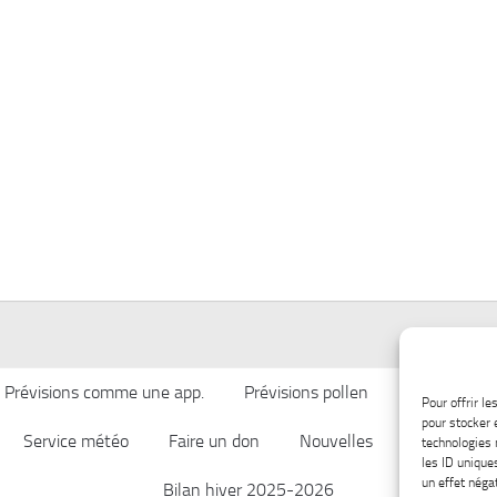
Prévisions comme une app.
Prévisions pollen
Qualité de l’
Pour offrir l
pour stocker 
Service météo
Faire un don
Nouvelles
Afficher ch
technologies 
les ID unique
un effet négat
Bilan hiver 2025-2026