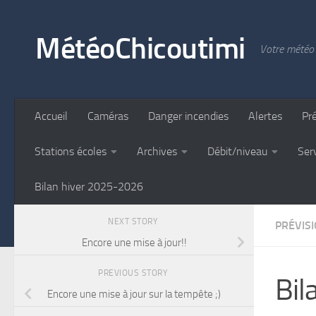
Skip to content
MétéoChicoutimi
Votre météo 
Accueil
Caméras
Danger incendies
Alertes
Pr
Stations écoles
Archives
Débit/niveau
Ser
Bilan hiver 2025-2026
NEXT STORY
PRÉVIS
Encore une mise à jour!!
PREVIOUS STORY
Bil
Encore une mise à jour sur la tempête ;)