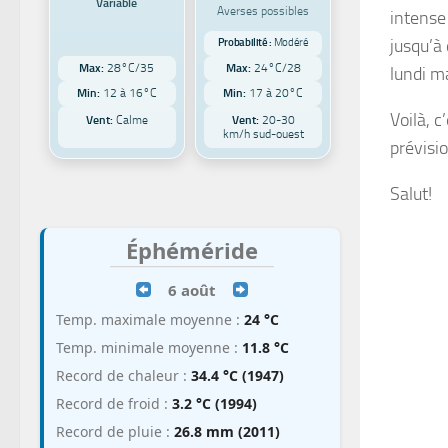
Variable
Averses possibles
intense
jusqu’à
Probabilité :
Modéré
Max:
28°C/35
Max:
24°C/28
lundi m
Min:
12 à 16°C
Min:
17 à 20°C
Voilà, c
Vent:
Calme
Vent:
20-30
km/h sud-ouest
prévisi
Salut!
Éphéméride
6 août
Temp. maximale moyenne :
24 °C
Temp. minimale moyenne :
11.8 °C
Record de chaleur :
34.4 °C (1947)
Record de froid :
3.2 °C (1994)
Record de pluie :
26.8 mm (2011)