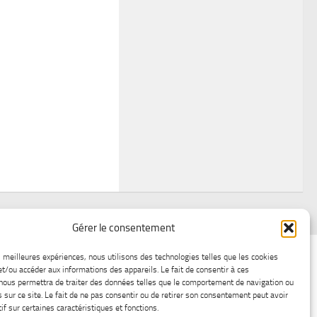
Gérer le consentement
air
Statistiques d’hier
Atelier Météo
Récréatif
es meilleures expériences, nous utilisons des technologies telles que les cookies
et/ou accéder aux informations des appareils. Le fait de consentir à ces
ez nous
Lac-Saint-Jean glace
Boutique en ligne
nous permettra de traiter des données telles que le comportement de navigation ou
s sur ce site. Le fait de ne pas consentir ou de retirer son consentement peut avoir
if sur certaines caractéristiques et fonctions.