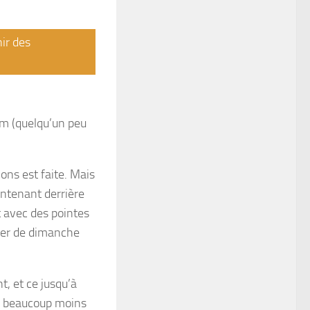
nir des
cm (quelqu’un peu
ons est faite. Mais
intenant derrière
t avec des pointes
pter de dimanche
t, et ce jusqu’à
me beaucoup moins