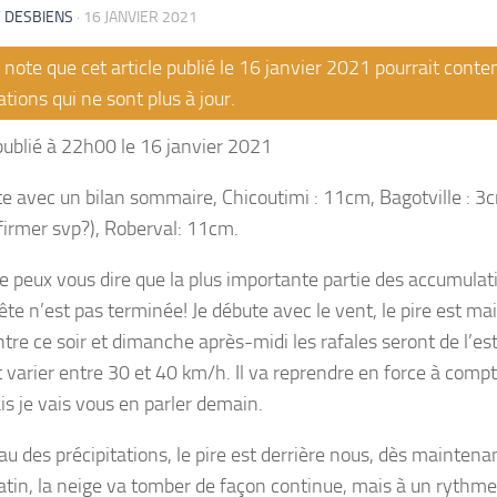
 DESBIENS
·
16 JANVIER 2021
note que cet article publié le 16 janvier 2021 pourrait conte
tions qui ne sont plus à jour.
 publié à 22h00 le 16 janvier 2021
te avec un bilan sommaire, Chicoutimi : 11cm, Bagotville : 3
irmer svp?), Roberval: 11cm.
je peux vous dire que la plus importante partie des accumulati
ête n’est pas terminée! Je débute avec le vent, le pire est ma
ntre ce soir et dimanche après-midi les rafales seront de l’es
t varier entre 30 et 40 km/h. Il va reprendre en force à com
is je vais vous en parler demain.
u des précipitations, le pire est derrière nous, dès maintenan
atin, la neige va tomber de façon continue, mais à un ryth