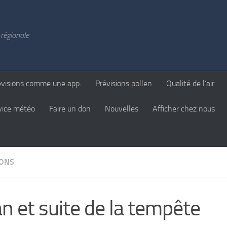
régionale
évisions comme une app.
Prévisions pollen
Qualité de l’air
vice météo
Faire un don
Nouvelles
Afficher chez nous
IONS
an et suite de la tempête