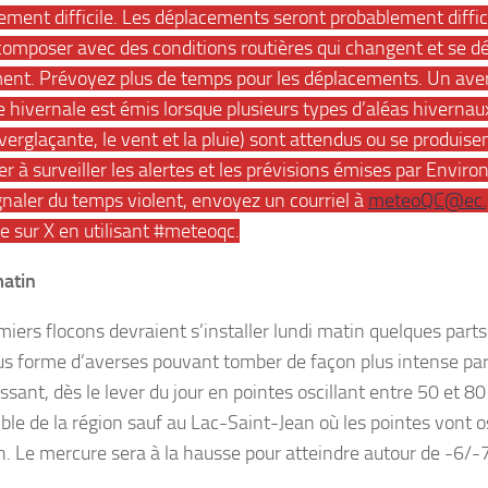
ement difficile. Les déplacements seront probablement diffic
composer avec des conditions routières qui changent et se dé
ent. Prévoyez plus de temps pour les déplacements. Un ave
 hivernale est émis lorsque plusieurs types d’aléas hivernaux 
 verglaçante, le vent et la pluie) sont attendus ou se produisen
er à surveiller les alertes et les prévisions émises par Envi
gnaler du temps violent, envoyez un courriel à
meteoQC@ec.
 sur X en utilisant #meteoqc.
atin
miers flocons devraient s’installer lundi matin quelques parts
us forme d’averses pouvant tomber de façon plus intense p
ssant, dès le lever du jour en pointes oscillant entre 50 et 80
ble de la région sauf au Lac-Saint-Jean où les pointes vont os
. Le mercure sera à la hausse pour atteindre autour de -6/-