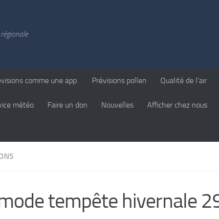
régionale
évisions comme une app.
Prévisions pollen
Qualité de l’air
vice météo
Faire un don
Nouvelles
Afficher chez nous
IONS
mode tempête hivernale 2