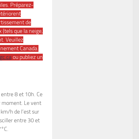
iles. Préparez-
tériorent
rtissement de
(tels que la neige,
t. Veuillez
ronnement Canada.
gc.ca
ou publiez un
 entre 8 et 10h. Ce
ar moment. Le vent
 km/h de l’est sur
ciller entre 30 et
7°C.