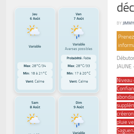
dé
Jeu
Ven
6 Août
7 Août
BY
JIMMY
Prenez 
Variable
informa
Variable
Averses possibles
Débuton
Probabilité :
Faible
JAUNE 
Max:
28°C/34
Max:
28°C/33
Min:
18 à 21°C
Min:
17 à 20°C
Niveau 
Vent:
Calme
Vent:
Calme
Confian
abondan
Sam
Dim
supplém
8 Août
9 Août
créeron
pluie v
Saguenay
Variable