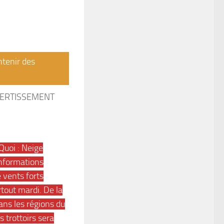
ntenir des
 AVERTISSEMENT
Quoi : Neige
Informations
 vents forts
tout mardi. De la
ans les régions du
 trottoirs sera