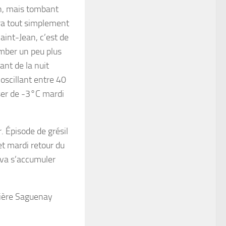
on, mais tombant
ra tout simplement
aint-Jean, c’est de
mber un peu plus
ant de la nuit
oscillant entre 40
ser de -3°C mardi
. Épisode de grésil
et mardi retour du
 va s’accumuler
ivière Saguenay