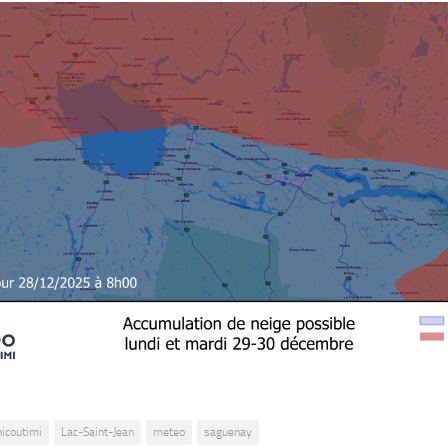
hicoutimi
Lac-Saint-Jean
meteo
saguenay