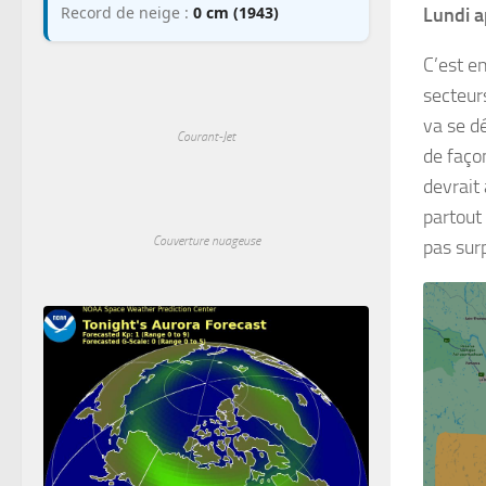
Record de neige :
0 cm (1943)
Lundi a
C’est e
secteurs
va se dé
Courant-Jet
de faço
devrait
partout 
Couverture nuageuse
pas sur