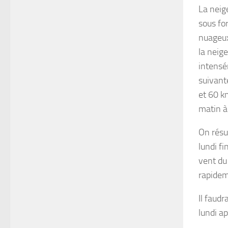
La neig
sous fo
nuageux
la neig
intensé
suivant
et 60 k
matin à
On résu
lundi fi
vent du
rapideme
Il faudr
lundi a