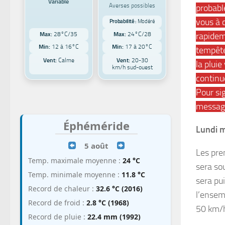
Variable
Averses possibles
probabl
vous à 
Probabilité :
Modéré
rapidem
Max:
28°C/35
Max:
24°C/28
Min:
12 à 16°C
Min:
17 à 20°C
tempête
Vent:
Calme
Vent:
20-30
la pluie
km/h sud-ouest
continu
Pour si
message
Éphéméride
Lundi m
5 août
Les pre
Temp. maximale moyenne :
24 °C
sera so
Temp. minimale moyenne :
11.8 °C
sera pui
Record de chaleur :
32.6 °C (2016)
l’ensem
Record de froid :
2.8 °C (1968)
50 km/h
Record de pluie :
22.4 mm (1992)