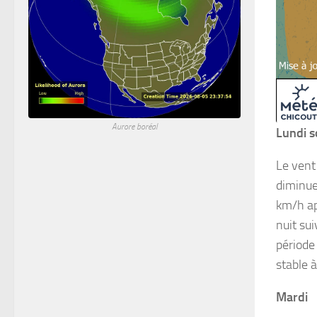
Aurore boréal
Lundi s
Le vent
diminue
km/h ap
nuit su
période 
stable à
Mardi