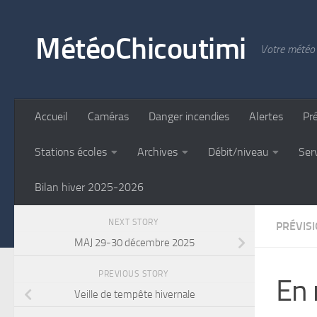
Skip to content
MétéoChicoutimi
Votre météo 
Accueil
Caméras
Danger incendies
Alertes
Pr
Stations écoles
Archives
Débit/niveau
Ser
Bilan hiver 2025-2026
NEXT STORY
PRÉVIS
MAJ 29-30 décembre 2025
PREVIOUS STORY
En 
Veille de tempête hivernale