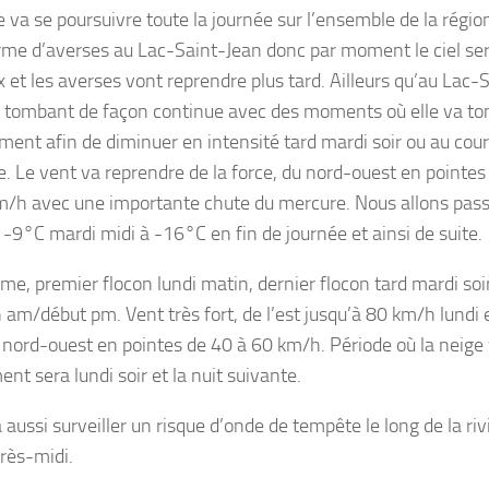
e va se poursuivre toute la journée sur l’ensemble de la régi
rme d’averses au Lac-Saint-Jean donc par moment le ciel se
 et les averses vont reprendre plus tard. Ailleurs qu’au Lac-S
e tombant de façon continue avec des moments où elle va to
ment afin de diminuer en intensité tard mardi soir ou au cour
e. Le vent va reprendre de la force, du nord-ouest en pointes 
m/h avec une importante chute du mercure. Nous allons pas
 -9°C mardi midi à -16°C en fin de journée et ainsi de suite.
me, premier flocon lundi matin, dernier flocon tard mardi soir
n am/début pm. Vent très fort, de l’est jusqu’à 80 km/h lundi 
 nord-ouest en pointes de 40 à 60 km/h. Période où la neige
nt sera lundi soir et la nuit suivante.
a aussi surveiller un risque d’onde de tempête le long de la r
près-midi.