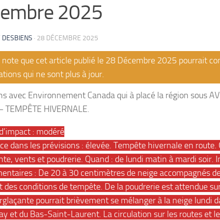
cembre 2025
 DESBIENS
·
28 DÉCEMBRE 2025
note que cet article publié le 28 Décembre 2025 pourrait co
tions qui ne sont plus à jour.
s avec Environnement Canada qui à placé la région sous
– TEMPÊTE HIVERNALE.
d’impact : modéré
ce dans les prévisions : élevée. Tempête hivernale en route. 
te, vents et poudrerie. Quand : de lundi matin à mardi soir. 
entaires : De 20 à 30 centimètres de neige accompagnés de
t des conditions de tempête. De la poudrerie est attendue sur
erglaçante pourrait brièvement se mélanger à la neige lundi d
 et du Bas-Saint-Laurent. La circulation sur les routes et les