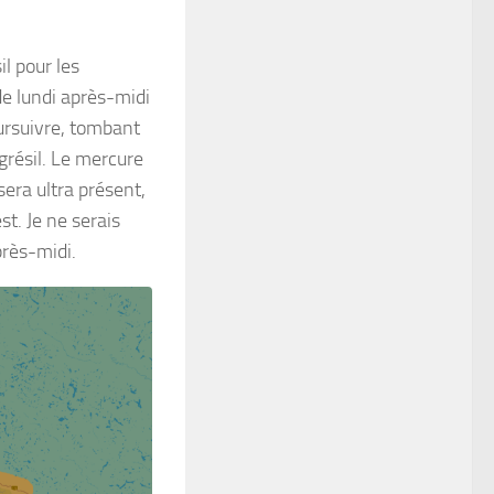
l pour les
de lundi après-midi
oursuivre, tombant
résil. Le mercure
era ultra présent,
st. Je ne serais
près-midi.