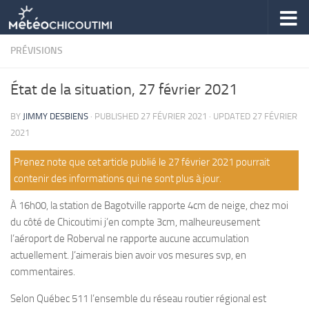
Skip to content
PRÉVISIONS
État de la situation, 27 février 2021
BY
JIMMY DESBIENS
· PUBLISHED
27 FÉVRIER 2021
· UPDATED
27 FÉVRIER
2021
Prenez note que cet article publié le 27 février 2021 pourrait
contenir des informations qui ne sont plus à jour.
À 16h00, la station de Bagotville rapporte 4cm de neige, chez moi
du côté de Chicoutimi j’en compte 3cm, malheureusement
l’aéroport de Roberval ne rapporte aucune accumulation
actuellement. J’aimerais bien avoir vos mesures svp, en
commentaires.
Selon Québec 511 l’ensemble du réseau routier régional est