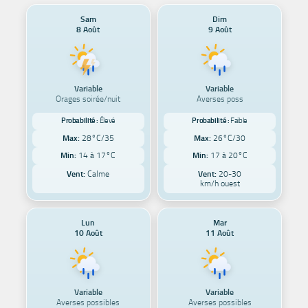
Sam
Dim
8 Août
9 Août
Variable
Variable
Orages soirée/nuit
Averses poss
Probabilité :
Élevé
Probabilité :
Faible
Max:
28°C/35
Max:
26°C/30
Min:
14 à 17°C
Min:
17 à 20°C
Vent:
Calme
Vent:
20-30
km/h ouest
Lun
Mar
10 Août
11 Août
Variable
Variable
Averses possibles
Averses possibles