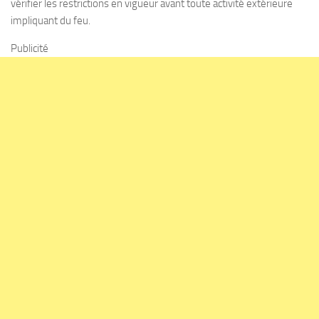
vérifier les restrictions en vigueur avant toute activité extérieure
impliquant du feu.
Publicité