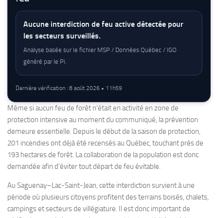
Aucune interdiction de feu active détectée pour
les secteurs surveillés.
Analyse basée sur le fichier MSP / Données Québec / IGO
généré par le Pi.
Dernière vérification : 8 août 2026 • 11h59
Même si aucun feu de forêt n’était en activité en zone de
protection intensive au moment du communiqué, la prévention
demeure essentielle. Depuis le début de la saison de protection,
201 incendies ont déjà été recensés au Québec, touchant près de
193 hectares de forêt. La collaboration de la population est donc
demandée afin d’éviter tout départ de feu évitable.
Au Saguenay–Lac-Saint-Jean, cette interdiction survient à une
période où plusieurs citoyens profitent des terrains boisés, chalets,
campings et secteurs de villégiature. Il est donc important de