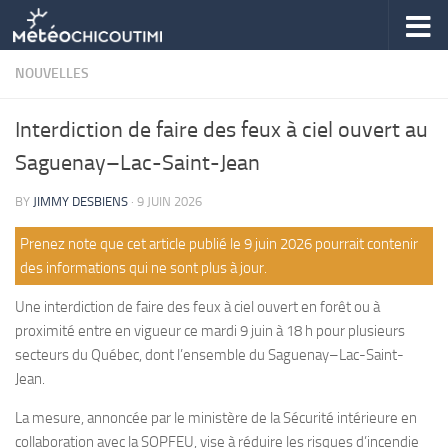
Skip to content
NOUVELLES
Interdiction de faire des feux à ciel ouvert au
Saguenay–Lac-Saint-Jean
BY
JIMMY DESBIENS
·
9 JUIN 2026
Prenez note que cet article publié le 9 juin 2026 pourrait contenir
des informations qui ne sont plus à jour.
Une interdiction de faire des feux à ciel ouvert en forêt ou à
proximité entre en vigueur ce mardi 9 juin à 18 h pour plusieurs
secteurs du Québec, dont l’ensemble du Saguenay–Lac-Saint-
Jean.
La mesure, annoncée par le ministère de la Sécurité intérieure en
collaboration avec la SOPFEU, vise à réduire les risques d’incendie