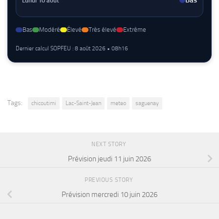
Bas
Bas
Modéré
Élevé
Très élevé
Extrême
Dernier calcul SOPFEU : 8 août 2026 • 08h16
Tags:
chicoutimi
Lac-Saint-Jean
meteo
saguenay
NEXT STORY
Prévision jeudi 11 juin 2026
PREVIOUS STORY
Prévision mercredi 10 juin 2026