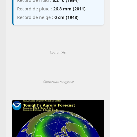
Record de froid :
3.2 °C (1994)
Record de pluie :
26.8 mm (2011)
Record de neige :
0 cm (1943)
Courant-Jet
Couverture nuageuse