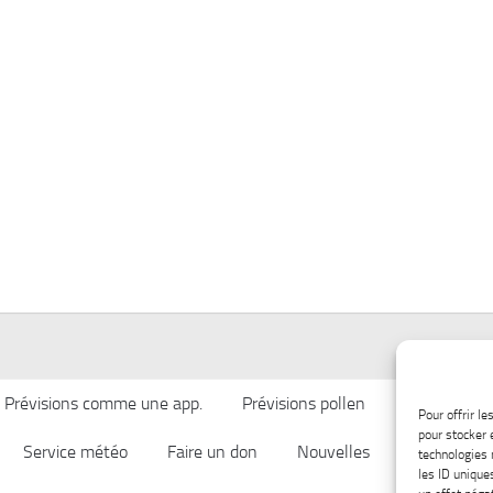
Prévisions comme une app.
Prévisions pollen
Qualité de l’
Pour offrir l
pour stocker 
Service météo
Faire un don
Nouvelles
Afficher ch
technologies 
les ID unique