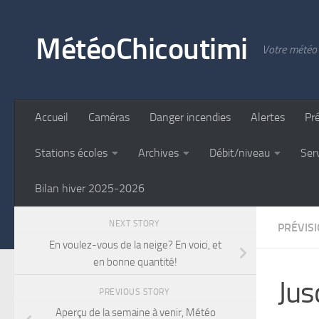
Skip to content
MétéoChicoutimi
Votre météo 
Accueil
Caméras
Danger incendies
Alertes
Pr
Stations écoles
Archives
Débit/niveau
Ser
Bilan hiver 2025-2026
NEXT STORY
PRÉVIS
En voulez-vous de la neige? En voici, et
en bonne quantité!
Jus
PREVIOUS STORY
Aperçu de la semaine à venir, Météo