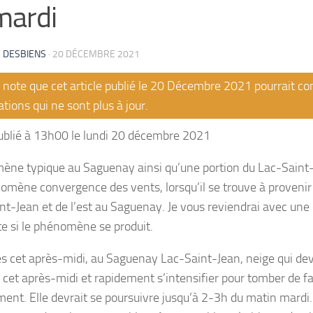
mardi
 DESBIENS
·
20 DÉCEMBRE 2021
note que cet article publié le 20 Décembre 2021 pourrait co
tions qui ne sont plus à jour.
ublié à 13h00 le lundi 20 décembre 2021
ne typique au Saguenay ainsi qu’une portion du Lac-Sain
omène convergence des vents, lorsqu’il se trouve à proveni
nt-Jean et de l’est au Saguenay. Je vous reviendrai avec une 
e si le phénomène se produit.
ès cet après-midi, au Saguenay Lac-Saint-Jean, neige qui dev
cet après-midi et rapidement s’intensifier pour tomber de f
ent. Elle devrait se poursuivre jusqu’à 2-3h du matin mardi. 