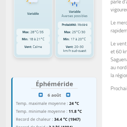
parle d
vigoureu
Variable
Variable
Averses possibles
Le merc
Probabilité :
Modéré
rapidem
Max:
28°C/35
Max:
25°C/30
Min:
18 à 21°C
Min:
17 à 20°C
Le vent
Vent:
Calme
Vent:
20-30
et 60 km
km/h sud-ouest
Saguena
au nord
la régio
Éphéméride
Prochai
6 août
Temp. maximale moyenne :
24 °C
Temp. minimale moyenne :
11.8 °C
Record de chaleur :
34.4 °C (1947)