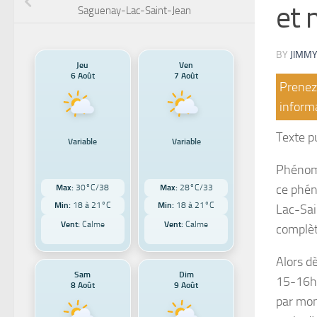
et 
Saguenay-Lac-Saint-Jean
BY
JIMMY
Jeu
Ven
6 Août
7 Août
Prenez 
informa
Texte p
Variable
Variable
Phénomè
ce phén
Max:
30°C/38
Max:
28°C/33
Min:
18 à 21°C
Min:
18 à 21°C
Lac-Sai
Vent:
Calme
Vent:
Calme
complèt
Alors d
Sam
Dim
15-16h 
8 Août
9 Août
par mom