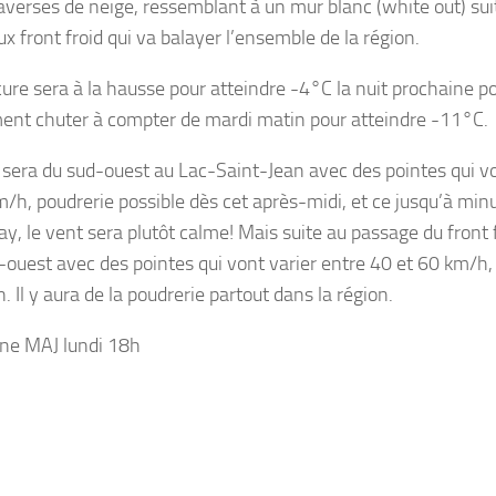
’averses de neige, ressemblant à un mur blanc (white out) su
x front froid qui va balayer l’ensemble de la région.
ure sera à la hausse pour atteindre -4°C la nuit prochaine p
ent chuter à compter de mardi matin pour atteindre -11°C.
 sera du sud-ouest au Lac-Saint-Jean avec des pointes qui vo
/h, poudrerie possible dès cet après-midi, et ce jusqu’à minu
y, le vent sera plutôt calme! Mais suite au passage du front f
-ouest avec des pointes qui vont varier entre 40 et 60 km/h,
n. Il y aura de la poudrerie partout dans la région.
ne MAJ lundi 18h