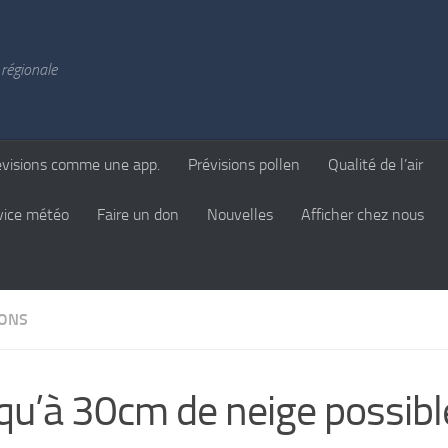
régionale
évisions comme une app.
Prévisions pollen
Qualité de l’air
vice météo
Faire un don
Nouvelles
Afficher chez nous
IONS
qu’à 30cm de neige possible