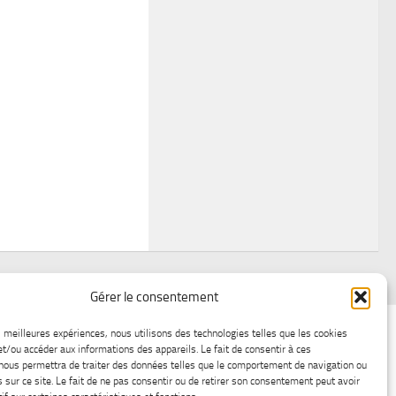
Gérer le consentement
air
Statistiques d’hier
Atelier Météo
Récréatif
es meilleures expériences, nous utilisons des technologies telles que les cookies
et/ou accéder aux informations des appareils. Le fait de consentir à ces
ez nous
Lac-Saint-Jean glace
Boutique en ligne
nous permettra de traiter des données telles que le comportement de navigation ou
s sur ce site. Le fait de ne pas consentir ou de retirer son consentement peut avoir