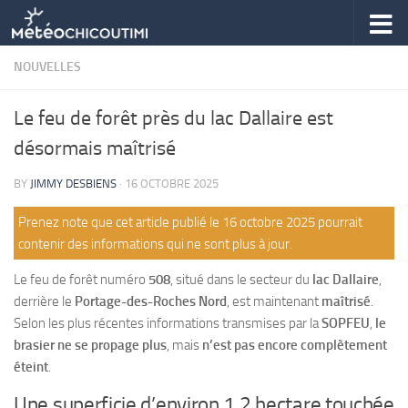
Skip to content
NOUVELLES
Le feu de forêt près du lac Dallaire est
désormais maîtrisé
BY
JIMMY DESBIENS
·
16 OCTOBRE 2025
Prenez note que cet article publié le 16 octobre 2025 pourrait
contenir des informations qui ne sont plus à jour.
Le feu de forêt numéro
508
, situé dans le secteur du
lac Dallaire
,
derrière le
Portage-des-Roches Nord
, est maintenant
maîtrisé
.
Selon les plus récentes informations transmises par la
SOPFEU
,
le
brasier ne se propage plus
, mais
n’est pas encore complètement
éteint
.
Une superficie d’environ 1,2 hectare touchée