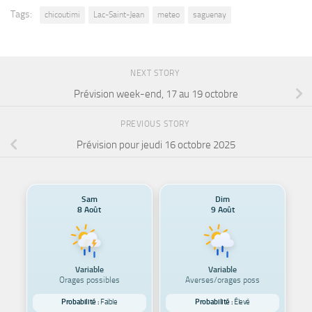
Tags:
chicoutimi
Lac-Saint-Jean
meteo
saguenay
NEXT STORY
Prévision week-end, 17 au 19 octobre
PREVIOUS STORY
Prévision pour jeudi 16 octobre 2025
Sam
Dim
8 Août
9 Août
Variable
Variable
Orages possibles
Averses/orages poss
Probabilité :
Faible
Probabilité :
Élevé