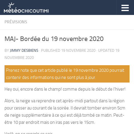
Skip to content
PRÉVISIONS
MAJ- Bordée du 19 novembre 2020
BY
JIMMY DESBIENS
· PUBLISHED
19 NOVEMBRE 2020
· UPDATED
19
NOVEMBRE 2020
Prenez note que cet article publié le 19 novembre 2020 pourrait
contenir des informations qui ne sont plus à jour.
Hey oui, encore dans le champ! comme depuis le début de l’hiver!
Alors, la neige va reprendre cet après-midi partout dans la région
pour cesser au courant de la soirée. Il devrait tomber environ 5cm
de neige supplémentaire à ce qui est déjà tombé ce matin. Peut-
être 10 par endroit mais on iras pas vers le 15cm.