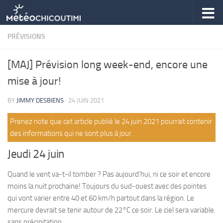
Skip to content
PRÉVISIONS
[MAJ] Prévision long week-end, encore une
mise à jour!
BY
JIMMY DESBIENS
·
24 JUIN 2021
Prenez note que cet article publié le 24 juin 2021 pourrait contenir
des informations qui ne sont plus à jour.
Jeudi 24 juin
Quand le vent va-t-il tomber ? Pas aujourd’hui, ni ce soir et encore
moins la nuit prochaine! Toujours du sud-ouest avec des pointes
qui vont varier entre 40 et 60 km/h partout dans la région. Le
mercure devrait se tenir autour de 22°C ce soir. Le ciel sera variable
sans précipitation.