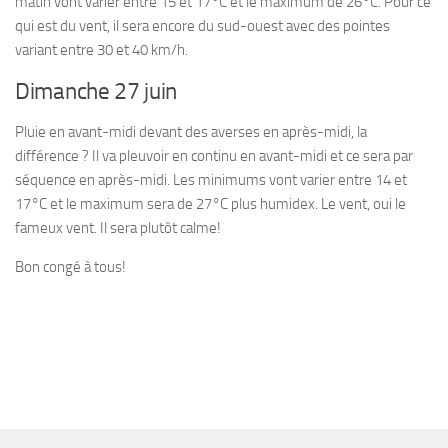
matin vont varier entre 15 et 17°C et le maximum de 26°C. Pour ce
qui est du vent, il sera encore du sud-ouest avec des pointes
variant entre 30 et 40 km/h.
Dimanche 27 juin
Pluie en avant-midi devant des averses en après-midi, la
différence ? Il va pleuvoir en continu en avant-midi et ce sera par
séquence en après-midi. Les minimums vont varier entre 14 et
17°C et le maximum sera de 27°C plus humidex. Le vent, oui le
fameux vent. Il sera plutôt calme!
Bon congé à tous!