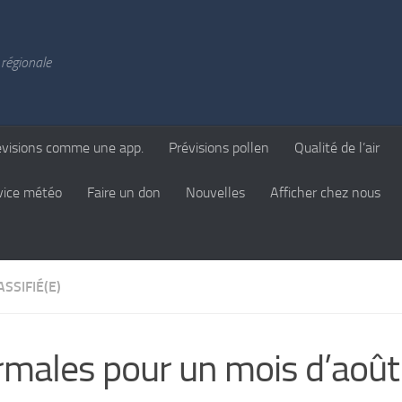
régionale
évisions comme une app.
Prévisions pollen
Qualité de l’air
vice météo
Faire un don
Nouvelles
Afficher chez nous
SSIFIÉ(E)
males pour un mois d’août