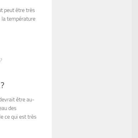
t peut être très
e la température
?
2?
evrait être au-
veau des
e ce qui est très