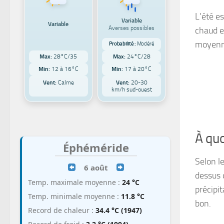
L’été e
Variable
Variable
Averses possibles
chaud et
moyenne
Probabilité :
Modéré
Max:
28°C/35
Max:
24°C/28
Min:
12 à 16°C
Min:
17 à 20°C
Vent:
Calme
Vent:
20-30
km/h sud-ouest
À quo
Éphéméride
Selon l
6 août
dessus 
Temp. maximale moyenne :
24 °C
précipit
Temp. minimale moyenne :
11.8 °C
bon.
Record de chaleur :
34.4 °C (1947)