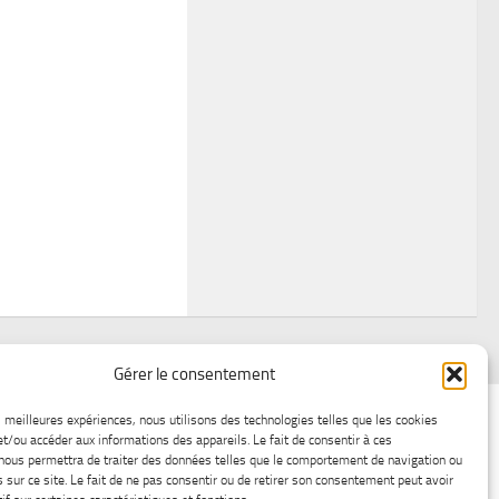
Gérer le consentement
air
Statistiques d’hier
Atelier Météo
Récréatif
es meilleures expériences, nous utilisons des technologies telles que les cookies
et/ou accéder aux informations des appareils. Le fait de consentir à ces
ez nous
Lac-Saint-Jean glace
Boutique en ligne
nous permettra de traiter des données telles que le comportement de navigation ou
s sur ce site. Le fait de ne pas consentir ou de retirer son consentement peut avoir