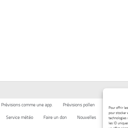
Prévisions comme une app.
Prévisions pollen
Qualité de l’
Pour offrir l
pour stocker 
Service météo
Faire un don
Nouvelles
Afficher ch
technologies 
les ID unique