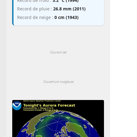
Record de froid :
3.2 °C (1994)
Record de pluie :
26.8 mm (2011)
Record de neige :
0 cm (1943)
Courant-Jet
Couverture nuageuse