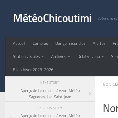
Skip to content
MétéoChicoutimi
Votre météo 
Accueil
Caméras
Danger incendies
Alertes
Pr
Stations écoles
Archives
Débit/niveau
Ser
Bilan hiver 2025-2026
NEXT STORY
NON CLA
Aperçu de la semaine à venir, Météo
Saguenay-Lac-Saint-Jean
Nor
PREVIOUS STORY
Aperçu de la semaine à venir, Météo