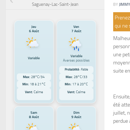
Saguenay-Lac-Saint-Jean
BY
JIMMY
Prenez 
qui ne 
Jeu
Ven
6 Août
7 Août
Malheur
personn
une peti
Variable
Variable
Averses possibles
moyenne
suite en
Probabilité :
Faible
Max:
28°C/34
Max:
28°C/33
Min:
18 à 21°C
Min:
17 à 20°C
Vent:
Calme
Vent:
Calme
Ensuite
été att
juillet
Sam
Dim
8 Août
9 Août
perdue 