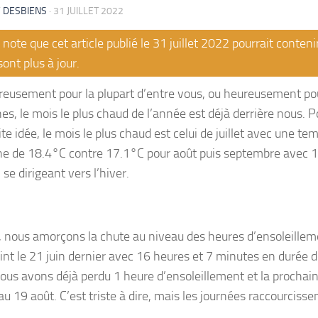
 DESBIENS
·
31 JUILLET 2022
note que cet article publié le 31 juillet 2022 pourrait conten
sont plus à jour.
eusement pour la plupart d’entre vous, ou heureusement po
es, le mois le plus chaud de l’année est déjà derrière nous. 
te idée, le mois le plus chaud est celui de juillet avec une te
 de 18.4°C contre 17.1°C pour août puis septembre avec 12
 se dirigeant vers l’hiver.
, nous amorçons la chute au niveau des heures d’ensoleille
eint le 21 juin dernier avec 16 heures et 7 minutes en durée d
, nous avons déjà perdu 1 heure d’ensoleillement et la prochai
au 19 août. C’est triste à dire, mais les journées raccourciss