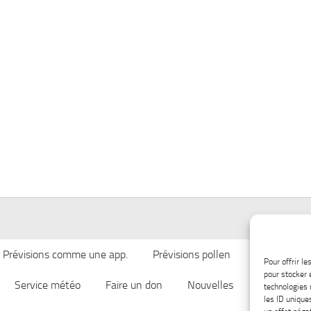
Prévisions comme une app.
Prévisions pollen
Qualité de l’
Pour offrir l
pour stocker 
Service météo
Faire un don
Nouvelles
Afficher ch
technologies 
les ID unique