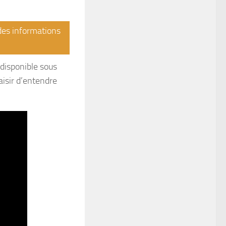
 des informations
t disponible sous
isir d’entendre