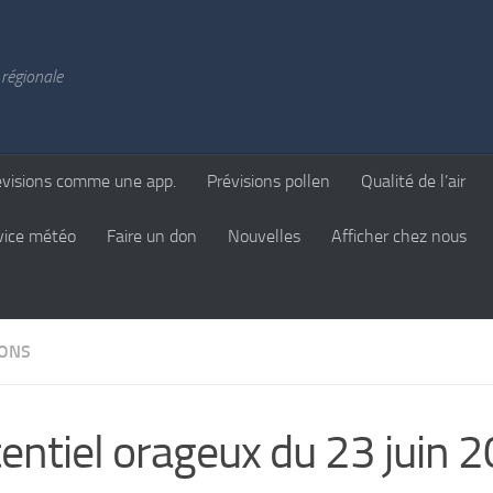
régionale
évisions comme une app.
Prévisions pollen
Qualité de l’air
vice météo
Faire un don
Nouvelles
Afficher chez nous
IONS
entiel orageux du 23 juin 