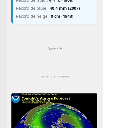
Record de froid :
4.4 °C (1968)
Record de pluie :
40.4 mm (2007)
Record de neige :
0 cm (1943)
Courant-Jet
Couverture nuageuse