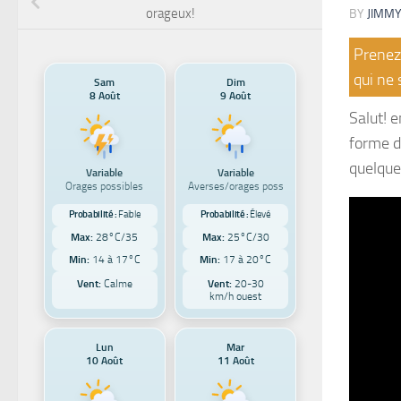
orageux!
BY
JIMMY
Prenez 
qui ne 
Sam
Dim
8 Août
9 Août
Salut! e
forme d
quelque
Variable
Variable
Orages possibles
Averses/orages poss
Probabilité :
Faible
Probabilité :
Élevé
Max:
28°C/35
Max:
25°C/30
Min:
14 à 17°C
Min:
17 à 20°C
Vent:
Calme
Vent:
20-30
km/h ouest
Lun
Mar
10 Août
11 Août