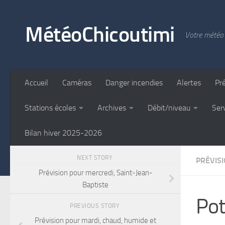
Skip to content
MétéoChicoutimi
Votre météo 
Accueil
Caméras
Danger incendies
Alertes
Pr
Stations écoles
Archives
Débit/niveau
Ser
Bilan hiver 2025-2026
NEXT STORY
PRÉVIS
Prévision pour mercredi, Saint-Jean-
Baptiste
Pot
PREVIOUS STORY
Prévision pour mardi, chaud, humide et