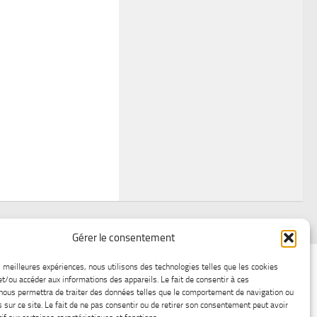
Gérer le consentement
air
Statistiques d’hier
Atelier Météo
Récréatif
es meilleures expériences, nous utilisons des technologies telles que les cookies
et/ou accéder aux informations des appareils. Le fait de consentir à ces
ez nous
Lac-Saint-Jean glace
Boutique en ligne
nous permettra de traiter des données telles que le comportement de navigation ou
s sur ce site. Le fait de ne pas consentir ou de retirer son consentement peut avoir