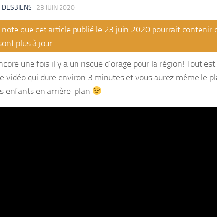
 DESBIENS
·
23 JUIN 2020
note que cet article publié le 23 juin 2020 pourrait contenir
sont plus à jour.
ncore une fois il y a un risque d’orage pour la région! Tout es
e vidéo qui dure environ 3 minutes et vous aurez même le pla
s enfants en arrière-plan