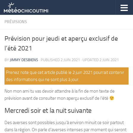
Skip to content
PRÉVISIONS
Prévision pour jeudi et aperçu exclusif de
l’été 2021
BY
JIMMY DESBIENS
· PUBLISHED
2 JUIN 2021
· UPDATED
2 JUIN 2021
Prenez note que cet article publié le 2 juin 2021 pourrait contenir
des informations qui ne sont plus à jour.
Non mon ami tu vas devoir attendre à la fin de mon texte de
prévision avant de consulter mon aperçu exclusif de l’été
Mercredi soir et la nuit suivante
Des averses sont possibles jusqu’à environ minuit ce soir partout
dans la région. On parle d’averses intenses par moment qui seront