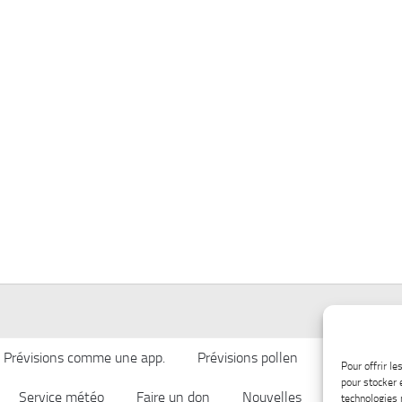
Prévisions comme une app.
Prévisions pollen
Qualité de l’
Pour offrir l
pour stocker 
Service météo
Faire un don
Nouvelles
Afficher ch
technologies 