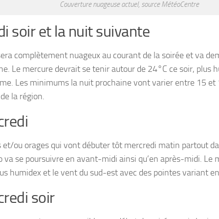
Couverture nuageuse actuel, source MétéoCentre
i soir et la nuit suivante
 sera complètement nuageux au courant de la soirée et va dem
ne. Le mercure devrait se tenir autour de 24°C ce soir, plus 
lme. Les minimums la nuit prochaine vont varier entre 15 et 
de la région.
redi
 et/ou orages qui vont débuter tôt mercredi matin partout da
o va se poursuivre en avant-midi ainsi qu’en après-midi. L
us humidex et le vent du sud-est avec des pointes variant e
redi soir