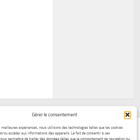
Gérer le consentement
air
Statistiques d’hier
Atelier Météo
Récréatif
es meilleures expériences, nous utilisons des technologies telles que les cookies
et/ou accéder aux informations des appareils. Le fait de consentir à ces
ez nous
Lac-Saint-Jean glace
Boutique en ligne
nous permettra de traiter des données telles que le comportement de navigation ou