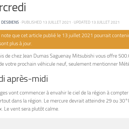
credi
 DESBIENS
· PUBLISHED
13 JUILLET 2021
· UPDATED
13 JUILLET 2021
note que cet article publié le 13 juillet 2021 pourrait conten
sont plus à jour.
s de chez Jean Dumas Saguenay Mitsubishi vous offre 500.0
 de votre prochain véhicule neuf, seulement mentionner Mét
i après-midi
ges vont commencer à envahir le ciel de la région à compter
artout dans la région. Le mercure devrait atteindre 29 ou 30
. Le vent sera plutôt calme.