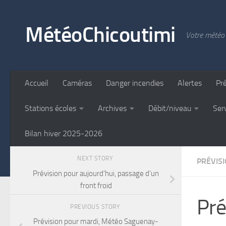
Skip to content
MétéoChicoutimi
Votre météo 
Accueil
Caméras
Danger incendies
Alertes
Pr
Stations écoles
Archives
Débit/niveau
Ser
Bilan hiver 2025-2026
NEXT STORY
PRÉVIS
Prévision pour aujourd’hui, passage d’un
front froid
Pré
PREVIOUS STORY
Prévision pour mardi, Météo Saguenay-