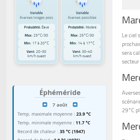
Variable
Variable
Mard
Averses/orages poss
Averses possibles
Probabilité :
Élevé
Probabilité :
Modéré
Le ciel
Max:
25°C/30
Max:
25°C/30
prochai
Min:
17 à 20°C
Min:
14 à 17°C
Vent:
20-30
Vent:
30-40
sera ca
km/h ouest
km/h ouest
secteur 
Merc
Éphéméride
Averses
scénari
7 août
29°C pl
Temp. maximale moyenne :
23.9 °C
Temp. minimale moyenne :
11.7 °C
Merc
Record de chaleur :
35 °C (1947)