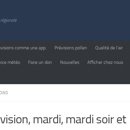
régionale
évisions comme une app.
Prévisions pollen
Qualité de l’air
vice météo
Faire un don
Nouvelles
Afficher chez nous
IONS
vision, mardi, mardi soir et