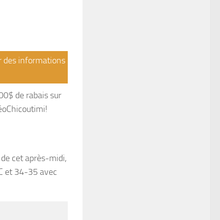
ir des informations
0$ de rabais sur
éoChicoutimi!
 de cet après-midi,
°C et 34-35 avec