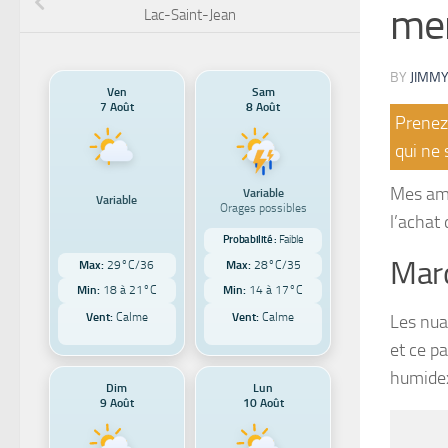
mer
Lac-Saint-Jean
BY
JIMMY
Ven
Sam
7 Août
8 Août
Prenez 
qui ne 
Mes ami
Variable
Variable
Orages possibles
l’achat
Probabilité :
Faible
Mard
Max:
29°C/36
Max:
28°C/35
Min:
18 à 21°C
Min:
14 à 17°C
Vent:
Calme
Vent:
Calme
Les nua
et ce p
humidex
Dim
Lun
9 Août
10 Août