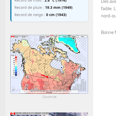
Record de froid :
2.8 °C (1976)
Des ave
Record de pluie :
19.3 mm (1949)
faible. 
Record de neige :
0 cm (1943)
nord-ou
Bonne f
Courant-Jet