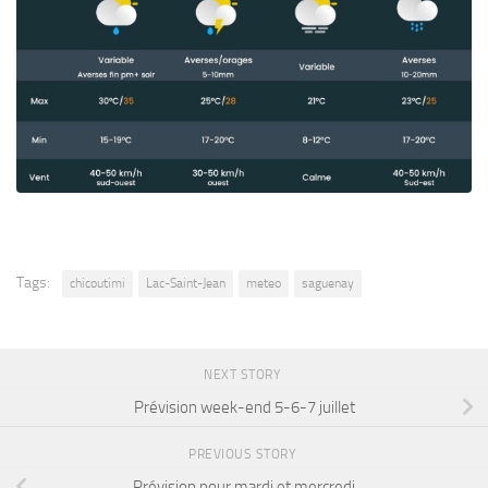
Tags:
chicoutimi
Lac-Saint-Jean
meteo
saguenay
NEXT STORY
Prévision week-end 5-6-7 juillet
PREVIOUS STORY
Prévision pour mardi et mercredi