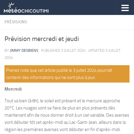
Skip to content
PRÉVISIONS
Prévision mercredi et jeudi
BY
JIMMY DESBIENS
· PUBLISHED
3 JUILLET 2024
· UPDATED
3 JUILLET
2024
Prenez note que cet article publié le 3 juillet 2024 pourrait
contenir des informations qui ne sont plus à jour.
Mercredi
Tout va bien (à 8h), le soleil est présent et le mercure approche
20°C. Les nuages vont se faire de plus en plus présents dès
maintenant afin de nous donner droit à un ciel variable. Des averses
vont débuter tôt cet après-midi au Lac-Saint-Jean, ailleurs dans la
région les premières averses vont débuter en fin d’après-midi.