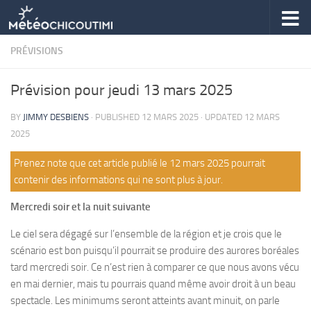
Skip to content
PRÉVISIONS
Prévision pour jeudi 13 mars 2025
BY
JIMMY DESBIENS
· PUBLISHED
12 MARS 2025
· UPDATED
12 MARS
2025
Prenez note que cet article publié le 12 mars 2025 pourrait
contenir des informations qui ne sont plus à jour.
Mercredi soir et la nuit suivante
Le ciel sera dégagé sur l’ensemble de la région et je crois que le
scénario est bon puisqu’il pourrait se produire des aurores boréales
tard mercredi soir. Ce n’est rien à comparer ce que nous avons vécu
en mai dernier, mais tu pourrais quand même avoir droit à un beau
spectacle. Les minimums seront atteints avant minuit, on parle