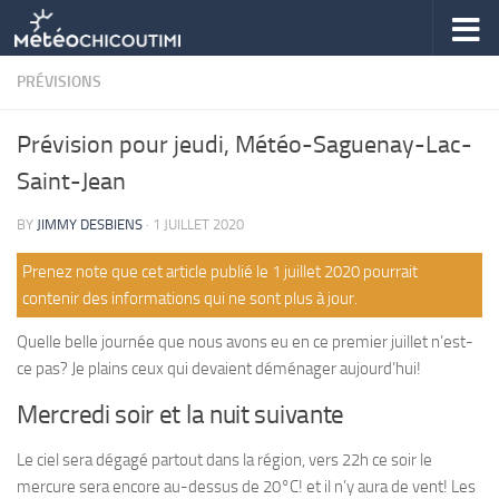
Skip to content
PRÉVISIONS
Prévision pour jeudi, Météo-Saguenay-Lac-
Saint-Jean
BY
JIMMY DESBIENS
·
1 JUILLET 2020
Prenez note que cet article publié le 1 juillet 2020 pourrait
contenir des informations qui ne sont plus à jour.
Quelle belle journée que nous avons eu en ce premier juillet n’est-
ce pas? Je plains ceux qui devaient déménager aujourd’hui!
Mercredi soir et la nuit suivante
Le ciel sera dégagé partout dans la région, vers 22h ce soir le
mercure sera encore au-dessus de 20°C! et il n’y aura de vent! Les