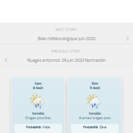
NEXT STORY
Bilan météorologique juin 2020
PREVIOUS STORY
Nuages entonnoir 29 juin 2020 Normandin
Sam
Dim
8 Août
9 Août
Variable
Variable
Orages possibles
Averses/orages poss
Probabilité :
Faible
Probabilité :
Élevé