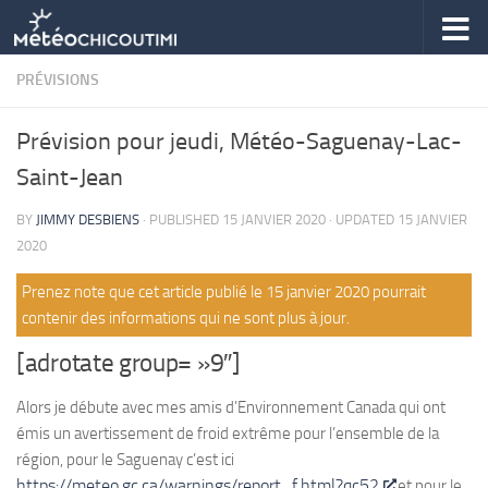
Skip to content
PRÉVISIONS
Prévision pour jeudi, Météo-Saguenay-Lac-
Saint-Jean
BY
JIMMY DESBIENS
· PUBLISHED
15 JANVIER 2020
· UPDATED
15 JANVIER
2020
Prenez note que cet article publié le 15 janvier 2020 pourrait
contenir des informations qui ne sont plus à jour.
[adrotate group= »9″]
Alors je débute avec mes amis d’Environnement Canada qui ont
émis un avertissement de froid extrême pour l’ensemble de la
région, pour le Saguenay c’est ici
https://meteo.gc.ca/warnings/report_f.html?qc52
et pour le