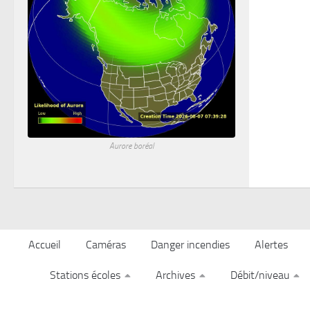
Aurore boréal
Accueil
Caméras
Danger incendies
Alertes
Stations écoles
Archives
Débit/niveau