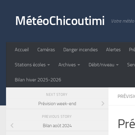
Skip to content
MétéoChicoutimi
Votre météo 
Accueil
Caméras
Danger incendies
Alertes
Pr
Stations écoles
Archives
Débit/niveau
Ser
Bilan hiver 2025-2026
NEXT STORY
PRÉVIS
Prévision week-end
PREVIOUS STORY
Pré
Bilan août 2024