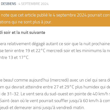
 DESBIENS
·
4 SEPTEMBRE 2024
note que cet article publié le 4 septembre 2024 pourrait con
tions qui ne sont plus à jour.
i soir et la nuit suivante
 sera relativement dégagé autant ce soir que la nuit prochain
 se tenir entre 19 et 22°C mercredi soir et les minimums la n
entre 13 et 17°C.
aire beau! comme aujourd’hui (mercredi) avec un ciel qui sera
 qui devrait atteindre entre 27 et 29°C plus humidex qui de
i de 31-32. Le vent sera du sud-ouest en pointe de 40 km/h 
Saint-Jean où le vent pourrait souffler jusqu’à 60 km/h à com
 jeudi et demeurer ainsi jusqu’à vendredi matin.