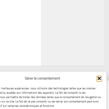
Gérer le consentement
air
Statistiques d’hier
Atelier Météo
Récréatif
es meilleures expériences, nous utilisons des technologies telles que les cookies
et/ou accéder aux informations des appareils. Le fait de consentir à ces
ez nous
Lac-Saint-Jean glace
Boutique en ligne
nous permettra de traiter des données telles que le comportement de navigation ou
s sur ce site. Le fait de ne pas consentir ou de retirer son consentement peut avoir
if sur certaines caractéristiques et fonctions.