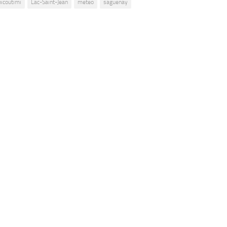
hicoutimi
Lac-Saint-Jean
meteo
saguenay