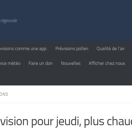
régionale
évisions comme une app.
Prévisions pollen
Qualité de l’air
vice météo
Faire un don
Nouvelles
Afficher chez nous
IONS
vision pour jeudi, plus chau