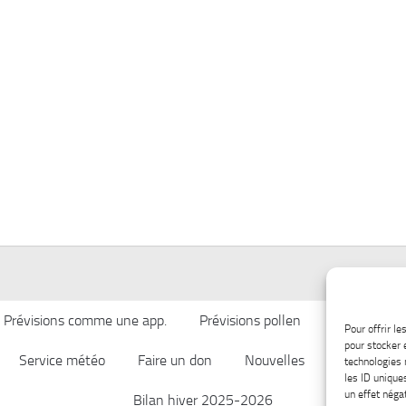
Prévisions comme une app.
Prévisions pollen
Qualité de l’
Pour offrir l
pour stocker 
Service météo
Faire un don
Nouvelles
Afficher ch
technologies 
les ID unique
un effet négat
Bilan hiver 2025-2026