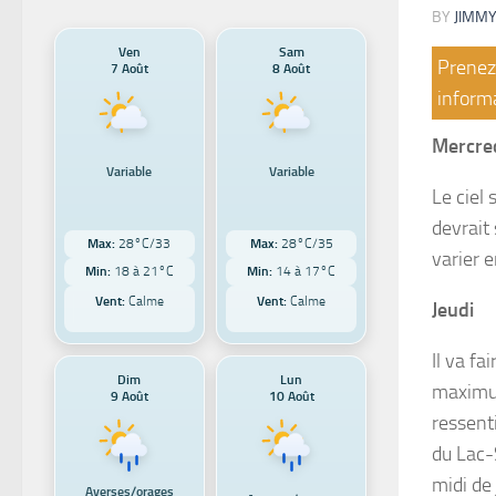
BY
JIMMY
Ven
Sam
Prenez 
7 Août
8 Août
informa
Mercred
Variable
Variable
Le ciel
devrait
Max:
28°C/33
Max:
28°C/35
varier 
Min:
18 à 21°C
Min:
14 à 17°C
Vent:
Calme
Vent:
Calme
Jeudi
Il va f
Dim
Lun
maximum
9 Août
10 Août
ressent
du Lac-
midi de
Averses/orages