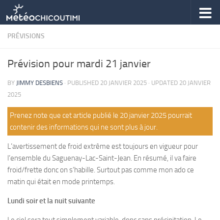
Skip to content
PRÉVISIONS
Prévision pour mardi 21 janvier
BY
JIMMY DESBIENS
· PUBLISHED
20 JANVIER 2025
· UPDATED
20 JANVIER
2025
Prenez note que cet article publié le 20 janvier 2025 pourrait
contenir des informations qui ne sont plus à jour.
L’avertissement de froid extrême est toujours en vigueur pour
l’ensemble du Saguenay-Lac-Saint-Jean. En résumé, il va faire
froid/frette donc on s’habille. Surtout pas comme mon ado ce
matin qui était en mode printemps.
Lundi soir et la nuit suivante