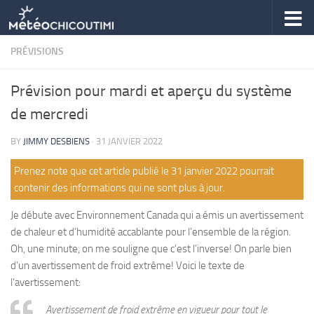
Skip to content
PRÉVISIONS
Prévision pour mardi et aperçu du système
de mercredi
BY
JIMMY DESBIENS
·
31 JANVIER 2022
Prenez note que cet article publié le 31 janvier 2022 pourrait
contenir des informations qui ne sont plus à jour.
Je débute avec Environnement Canada qui a émis un avertissement
de chaleur et d’humidité accablante pour l’ensemble de la région.
Oh, une minute, on me souligne que c’est l’inverse! On parle bien
d’un avertissement de froid extrême! Voici le texte de
l’avertissement:
Avertissement de froid extrême en vigueur pour tout le