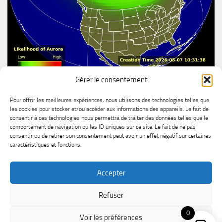
Gérer le consentement
Aurore boréal
Pour offrir les meilleures expériences, nous utilisons des technologies telles que
les cookies pour stocker et/ou accéder aux informations des appareils. Le fait de
consentir à ces technologies nous permettra de traiter des données telles que le
comportement de navigation ou les ID uniques sur ce site. Le fait de ne pas
consentir ou de retirer son consentement peut avoir un effet négatif sur certaines
caractéristiques et fonctions.
Accepter
MétéoChicoutimi © 2026. All Rights Reserved.
Refuser
Powered by
- Designed with the
Hueman theme
0
Voir les préférences