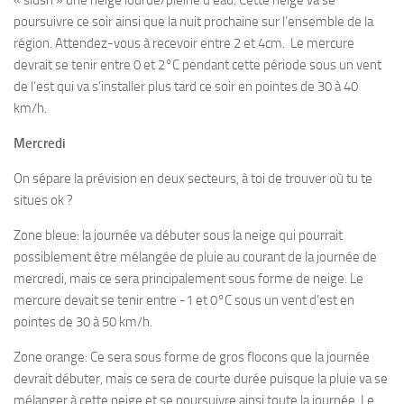
« slush » une neige lourde/pleine d’eau. Cette neige va se
poursuivre ce soir ainsi que la nuit prochaine sur l’ensemble de la
région. Attendez-vous à recevoir entre 2 et 4cm. Le mercure
devrait se tenir entre 0 et 2°C pendant cette période sous un vent
de l’est qui va s’installer plus tard ce soir en pointes de 30 à 40
km/h.
Mercredi
On sépare la prévision en deux secteurs, à toi de trouver où tu te
situes ok ?
Zone bleue: la journée va débuter sous la neige qui pourrait
possiblement être mélangée de pluie au courant de la journée de
mercredi, mais ce sera principalement sous forme de neige. Le
mercure devait se tenir entre -1 et 0°C sous un vent d’est en
pointes de 30 à 50 km/h.
Zone orange: Ce sera sous forme de gros flocons que la journée
devrait débuter, mais ce sera de courte durée puisque la pluie va se
mélanger à cette neige et se poursuivre ainsi toute la journée. Le