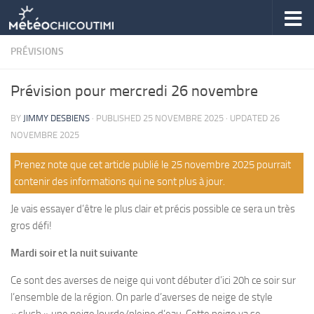
Skip to content
PRÉVISIONS
Prévision pour mercredi 26 novembre
BY
JIMMY DESBIENS
· PUBLISHED
25 NOVEMBRE 2025
· UPDATED
26
NOVEMBRE 2025
Prenez note que cet article publié le 25 novembre 2025 pourrait
contenir des informations qui ne sont plus à jour.
Je vais essayer d’être le plus clair et précis possible ce sera un très
gros défi!
Mardi soir et la nuit suivante
Ce sont des averses de neige qui vont débuter d’ici 20h ce soir sur
l’ensemble de la région. On parle d’averses de neige de style