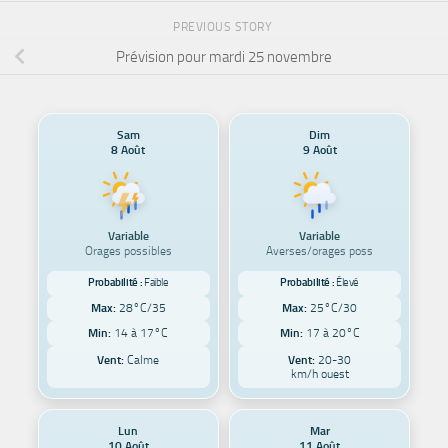
PREVIOUS STORY
Prévision pour mardi 25 novembre
Sam
Dim
8 Août
9 Août
Variable
Variable
Orages possibles
Averses/orages poss
Probabilité :
Faible
Probabilité :
Élevé
Max:
28°C/35
Max:
25°C/30
Min:
14 à 17°C
Min:
17 à 20°C
Vent:
Calme
Vent:
20-30
km/h ouest
Lun
Mar
10 Août
11 Août