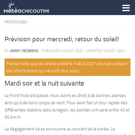
Skip to content
PRÉVISIONS
Prévision pour mercredi, retour du soleil!
BY
JIMMY DESBIENS
· PUBLISHED
3 AOÛT 2021
· UPDATED
3 AOÛT 2021
Prenez note que cet article publié le 3 août 2021 pourrait contenir
des informations qui ne sont plus à jour.
Mardi soir et la nuit suivante
Le front froid est passé, nous avons eu droit à de bonnes averses
ainsi qu’à de bons coups de vent. Pour avoir fait un tour rapide des
différentes stations dans la région, les pointes ont varié entre 45 et
55 km/h.
Le dégagement va se poursuivre au courant de la soirée. Le