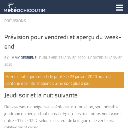
Skip to content
PRÉVISIONS
Prévision pour vendredi et aperçu du week-
end
BY
JIMMY DESBIENS
· PUBLISHED
23 JANVIER 2020
· UPDATED
24 JANVIER
2020
Prenez note que cet article publié le 23 janvier 2020 pourrait
contenir des informations qui ne sont plus à jour.
Jeudi soir et la nuit suivante
Des averses de neige, sans véritable accumulation, sont possible
jeudi soir un peu partout dans la région. Les minimums vont varier
entre -17 et -12°C selon le secteur de la région et le vent sera
relativement calme.