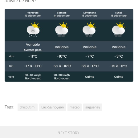
activité de Noël !
Tags:
chicoutimi
Lac-Saint-Jean
meteo
saguenay
NEXT STORY