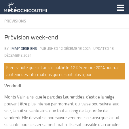
Skip to content
PRÉVISIONS
Prévision week-end
BY
JIMMY DESBIENS
· PUBLISHED
12 DÉCEMBRE 2024
· UPDATED
13
DÉCEMBRE 2024
Prenez note que cet article publié le 12 Décembre 2024 pourrait
contenir des informations qui ne sont plus à jour.
Vendredi
Monts Valin ainsi que le parc des Laurentides, c’est de la neige,
pouvant être plus intense par moment, qui va se poursuivre jeudi
soir, la nuit suivante ainsi que tout au long de la journée de
vendredi. Elle devrait se poursuivre vendredi soir ainsi que la nuit
suivante pour cesser samedi matin. Il serait possible d’accumuler