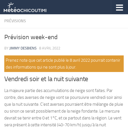
Skip to content
PRÉVISIONS
Prévision week-end
BY
JIMMY DESBIENS
·
8 AVRIL 2022
Prenez note que cet article publié le 8 avril 2022 pourrait contenir
des informations qui ne sont plus à jour.
Vendredi soir et la nuit suivante
La majeure partie des accumulations de neige sont faites. Par
contre, des averses de neige vont se poursuivre vendredi soir ainsi
que la nuit suivante. C’est averses pourraient être mélange de pluie
ou sinon ce serait possiblement de la neige fondante. Le mercure
devrait se tenir entre 0 et 1°C, et ce partout dans la région. Le vent
sera présent à cette intensité (40-70 km/h) jusqu’à la nuit