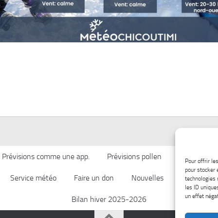
Prévisions comme une app.
Prévisions pollen
Qualité de l’
Pour offrir l
pour stocker 
Service météo
Faire un don
Nouvelles
Afficher ch
technologies 
les ID unique
un effet négat
Bilan hiver 2025-2026