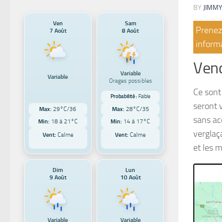
BY
JIMMY
Ven
Sam
Prenez 
7 Août
8 Août
informa
Vend
Variable
Variable
Orages possibles
Ce sont 
Probabilité :
Faible
seront v
Max:
29°C/36
Max:
28°C/35
sans ac
Min:
18 à 21°C
Min:
14 à 17°C
verglaç
Vent:
Calme
Vent:
Calme
et les 
Dim
Lun
9 Août
10 Août
Variable
Variable