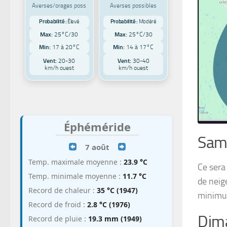
Averses/orages poss
Averses possibles
Probabilité :
Élevé
Probabilité :
Modéré
Max:
25°C/30
Max:
25°C/30
Min:
17 à 20°C
Min:
14 à 17°C
Vent:
20-30
Vent:
30-40
km/h ouest
km/h ouest
Éphéméride
Sam
7 août
Temp. maximale moyenne :
23.9 °C
Ce sera
Temp. minimale moyenne :
11.7 °C
de neig
Record de chaleur :
35 °C (1947)
minimum
Record de froid :
2.8 °C (1976)
Dim
Record de pluie :
19.3 mm (1949)