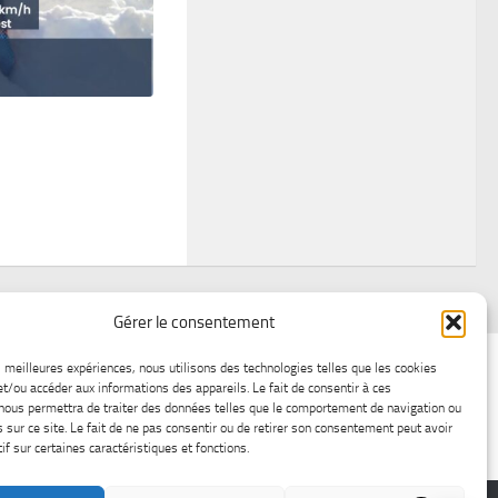
Gérer le consentement
air
Statistiques d’hier
Atelier Météo
Récréatif
es meilleures expériences, nous utilisons des technologies telles que les cookies
et/ou accéder aux informations des appareils. Le fait de consentir à ces
ez nous
Lac-Saint-Jean glace
Boutique en ligne
nous permettra de traiter des données telles que le comportement de navigation ou
s sur ce site. Le fait de ne pas consentir ou de retirer son consentement peut avoir
if sur certaines caractéristiques et fonctions.