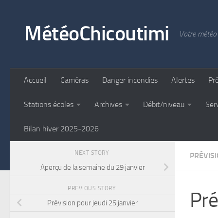
Skip to content
MétéoChicoutimi
Votre météo 
Accueil
Caméras
Danger incendies
Alertes
Pr
Stations écoles
Archives
Débit/niveau
Ser
Bilan hiver 2025-2026
NEXT STORY
PRÉVIS
Aperçu de la semaine du 29 janvier
PREVIOUS STORY
Pré
Prévision pour jeudi 25 janvier