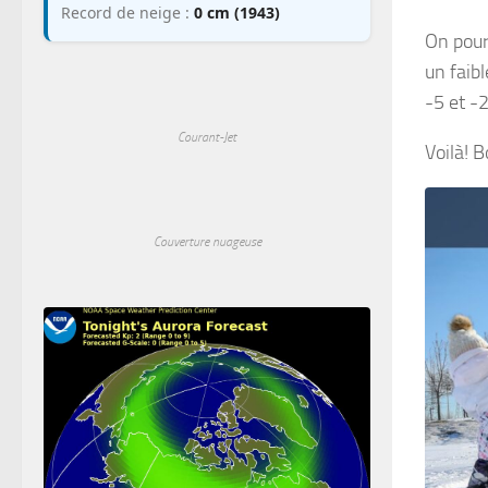
Record de neige :
0 cm (1943)
On pour
un faib
-5 et -
Courant-Jet
Voilà! 
Couverture nuageuse