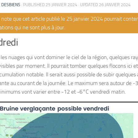
 DESBIENS
· PUBLISHED
25 JANVIER 2024
· UPDATED
26 JANVIER 2024
note que cet article publié le 25 janvier 2024 pourrait conte
tions qui ne sont plus à jour.
redi
les nuages qui vont dominer le ciel de la région, quelques ray
isibles par moment. Il pourrait tomber quelques flocons ici et
cumulation notable. Il serait aussi possible de subir quelques
ante au courant de la journée. Le maximum sera autour de -3
minimums vont varier entre -12 et -6°C vendredi matin.