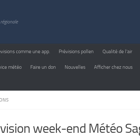
régionale
évisions comme une app.
Prévisions pollen
Qualité de l’air
vice météo
Faire un don
Nouvelles
Afficher chez nous
IONS
vision week-end Météo Sa