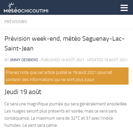
Skip to content
PRÉVISIONS
Prévision week-end, météo Saguenay-Lac-
Saint-Jean
BY
JIMMY DESBIENS
· PUBLISHED
19 AOÛT 2021
· UPDATED
19 AOÛT 2021
Prenez note que cet article publié le 19 août 2021 pourrait
contenir des informations qui ne sont plus à jour.
Jeudi 19 août
Ce sera une magnifique journée qui sera généralement ensoleillée.
Les nuages seront plus présents en soirée, mais ce sera sans
conséquence. Le maximum sera de 32°C et 37 avec l’indice
humidex. Le vent sera calme.