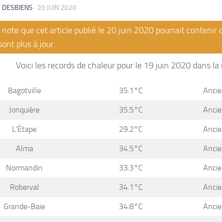
 DESBIENS
·
20 JUIN 2020
note que cet article publié le 20 juin 2020 pourrait contenir
sont plus à jour.
Voici les records de chaleur pour le 19 juin 2020 dans la 
Bagotville
35.1°C
Ancie
Jonquière
35.5°C
Ancie
L’Étape
29.2°C
Ancie
Alma
34.5°C
Ancie
Normandin
33.3°C
Ancie
Roberval
34.1°C
Ancie
Grande-Baie
34.8°C
Ancie