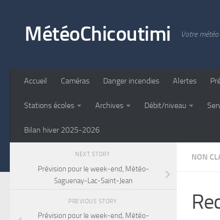
Skip to content
MétéoChicoutimi
Votre météo 
Accueil
Caméras
Danger incendies
Alertes
Pr
Stations écoles
Archives
Débit/niveau
Ser
Bilan hiver 2025-2026
NEXT STORY
NON CLA
Prévision pour le week-end, Météo-
Saguenay-Lac-Saint-Jean
Rec
PREVIOUS STORY
Prévision pour le week-end, Météo-