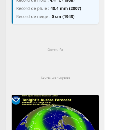
Record de froid :
4.4 °C (1968)
Record de pluie :
40.4 mm (2007)
Record de neige :
0 cm (1943)
Courant-Jet
Couverture nuageuse