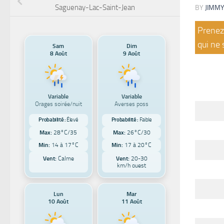
Saguenay-Lac-Saint-Jean
BY
JIMMY
Prenez 
qui ne 
Sam
Dim
8 Août
9 Août
Variable
Variable
Orages soirée/nuit
Averses poss
Probabilité :
Élevé
Probabilité :
Faible
Max:
28°C/35
Max:
26°C/30
Min:
14 à 17°C
Min:
17 à 20°C
Vent:
Calme
Vent:
20-30
km/h ouest
Lun
Mar
10 Août
11 Août