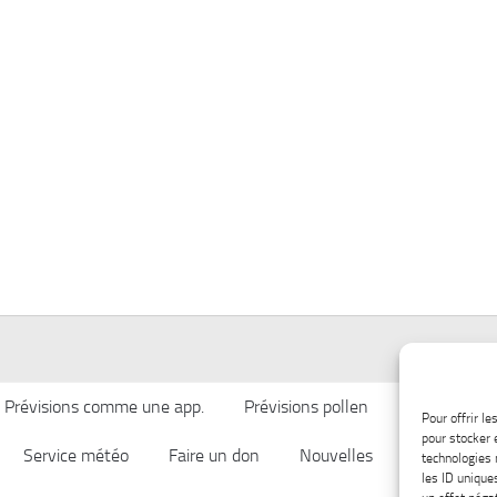
Prévisions comme une app.
Prévisions pollen
Qualité de l’
Pour offrir l
pour stocker 
Service météo
Faire un don
Nouvelles
Afficher ch
technologies 
les ID unique