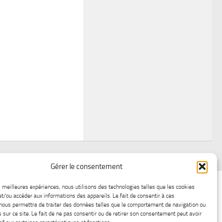
Gérer le consentement
air
Statistiques d’hier
Atelier Météo
Récréatif
es meilleures expériences, nous utilisons des technologies telles que les cookies
et/ou accéder aux informations des appareils. Le fait de consentir à ces
ez nous
Lac-Saint-Jean glace
Boutique en ligne
nous permettra de traiter des données telles que le comportement de navigation ou
s sur ce site. Le fait de ne pas consentir ou de retirer son consentement peut avoir