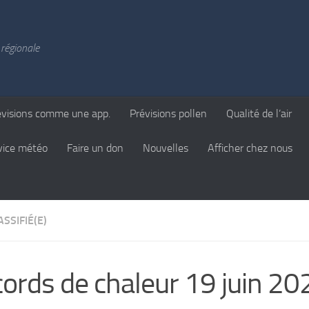
régionale
évisions comme une app.
Prévisions pollen
Qualité de l’air
vice météo
Faire un don
Nouvelles
Afficher chez nous
SSIFIÉ(E)
ords de chaleur 19 juin 20