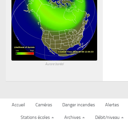
Aurore boréal
Accueil
Caméras
Danger incendies
Alertes
Stations écoles
Archives
Débit/niveau